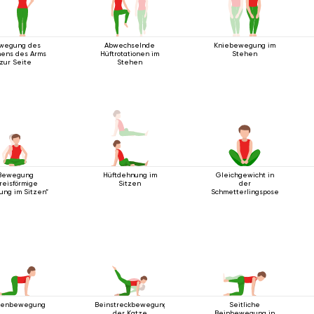
wegung des
Abwechselnde
Kniebewegung im
ens des Arms
Hüftrotationen im
Stehen
zur Seite
Stehen
Bewegung
Hüftdehnung im
Gleichgewicht in
reisförmige
Sitzen
der
ung im Sitzen“
Schmetterlingspose
zenbewegung
Beinstreckbewegung
Seitliche
der Katze
Beinbewegung in