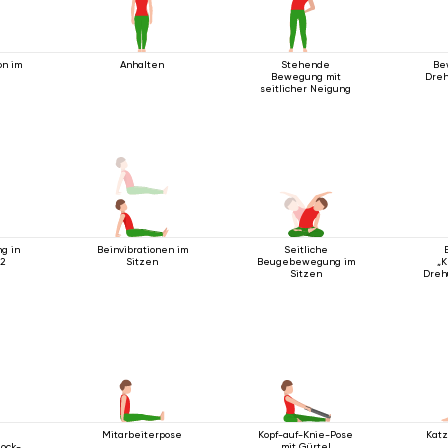
on im
Anhalten
Stehende
Be
Bewegung mit
Dreh
seitlicher Neigung
g in
Beinvibrationen im
Seitliche
2
Sitzen
Beugebewegung im
„K
Sitzen
Dreh
Mitarbeiterpose
Kopf-auf-Knie-Pose
Kat
ock-
mit Gürtel