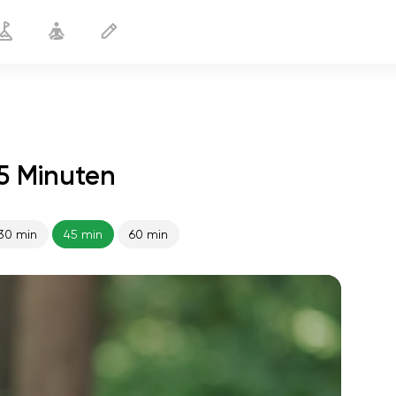
5 Minuten
30 min
45 min
60 min
flucht der seele
01:44
innerer frieden
01:27