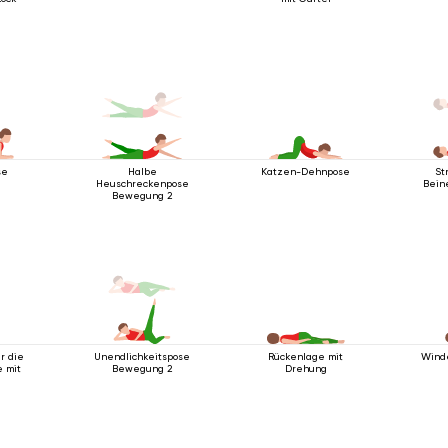
se
Halbe
Katzen-Dehnpose
St
Heuschreckenpose
Bein
Bewegung 2
r die
Unendlichkeitspose
Rückenlage mit
Wind
e mit
Bewegung 2
Drehung