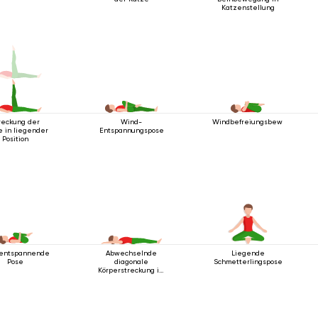
Katzenstellung
reckung der
Wind-
Windbefreiungsbewegung
e in liegender
Entspannungspose
Position
entspannende
Abwechselnde
Liegende
Pose
diagonale
Schmetterlingspose
Körperstreckung im
Liegen