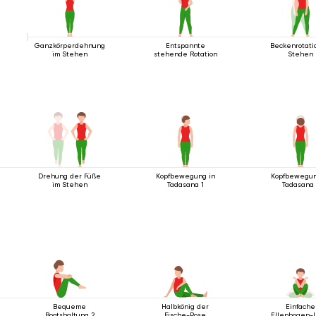
Ganzkörperdehnung
Entspannte
Beckenrotati
im Stehen
stehende Rotation
Stehen
Drehung der Füße
Kopfbewegung in
Kopfbewegun
im Stehen
Tadasana 1
Tadasana 
Bequeme
Halbkönig der
Einfache
Bootshaltung 2
Fische-Pose
Ellenbogen-L