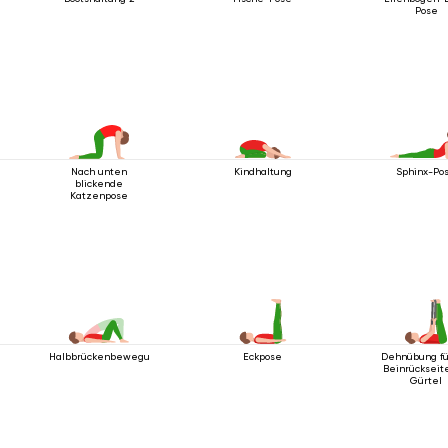
Pose
Nach unten
Kindhaltung
Sphinx-Po
blickende
Katzenpose
Halbbrückenbewegung
Eckpose
Dehnübung fü
Beinrückseit
Gürtel