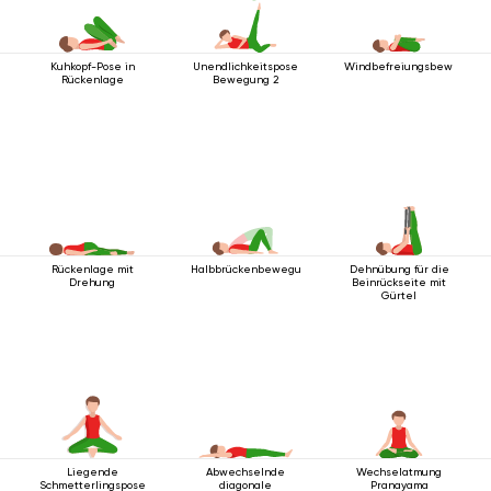
Kuhkopf-Pose in
Unendlichkeitspose
Windbefreiungsbewegung
Rückenlage
Bewegung 2
Rückenlage mit
Halbbrückenbewegung
Dehnübung für die
Drehung
Beinrückseite mit
Gürtel
Liegende
Abwechselnde
Wechselatmung
Schmetterlingspose
diagonale
Pranayama