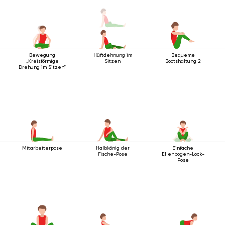
Bewegung
Hüftdehnung im
Bequeme
„Kreisförmige
Sitzen
Bootshaltung 2
Drehung im Sitzen“
Mitarbeiterpose
Halbkönig der
Einfache
Fische-Pose
Ellenbogen-Lock-
Pose