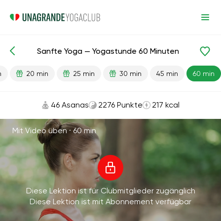
Sanfte Yoga — Yogastunde 60 Minuten
Fertige Lektionen
Anfang
Flexibilität
n
20 min
25 min
30 min
45 min
60 min
46 Asanas
2276 Punkte
217 kcal
Mit Video üben ·
60 min
Diese Lektion ist für Clubmitglieder zugänglich
Diese Lektion ist mit Abonnement verfügbar