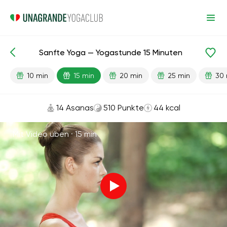
Sanfte Yoga — Yogastunde 15 Minuten
Fertige Lektionen
Anfang
Flexibilität
10 min
15 min
20 min
25 min
30 
14 Asanas
510 Punkte
44 kcal
Mit Video üben ·
15 min