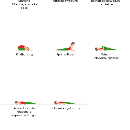
Einfache
Katzenbewegung
Beinstreckbewegung
Ellenbogen-Lock-
der Katze
Pose
Kindhaltung
Sphinx-Pose
Wind-
Entspannungspose
Abwechselnde
Entspannungshaltung
diagonale
Körperstreckung im
Liegen