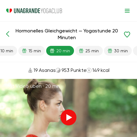
Hormonelles Gleichgewicht — Yogastunde 20
Fertige Lektionen
Energie
Minuten
10 min
15 min
20 min
25 min
30 min
19 Asanas
953 Punkte
149 kcal
Mit Video üben ·
20 min