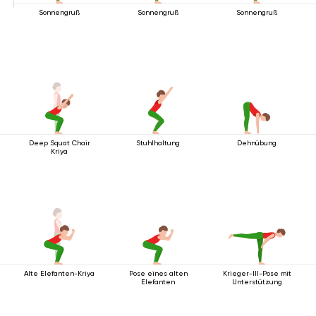
Sonnengruß
Sonnengruß
Sonnengruß
Deep Squat Chair
Stuhlhaltung
Dehnübung
Kriya
Alte Elefanten-Kriya
Pose eines alten
Krieger-III-Pose mit
Elefanten
Unterstützung