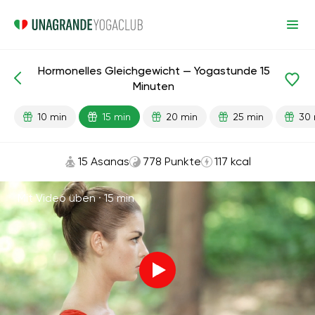
Hormonelles Gleichgewicht — Yogastunde 15
Fertige Lektionen
Energie
Minuten
10 min
15 min
20 min
25 min
30 
15 Asanas
778 Punkte
117 kcal
Mit Video üben ·
15 min