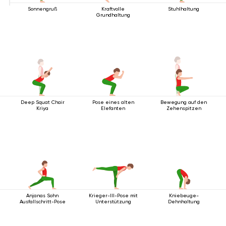
Sonnengruß
Kraftvolle
Stuhlhaltung
Grundhaltung
Deep Squat Chair
Pose eines alten
Bewegung auf den
Kriya
Elefanten
Zehenspitzen
Anjanas Sohn
Krieger-III-Pose mit
Kniebeuge-
Ausfallschritt-Pose
Unterstützung
Dehnhaltung