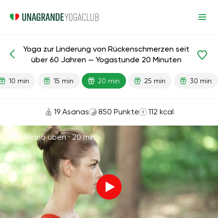
Yoga zur Linderung von Rückenschmerzen seit
Fertige Lektionen
Alter
über 60 Jahren — Yogastunde 20 Minuten
10 min
15 min
20 min
25 min
30 min
19 Asanas
850 Punkte
112 kcal
Mit Video üben ·
20 min