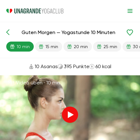
Guten Morgen — Yogastunde 10 Minuten
Fertige Lektionen
Energie
10 min
15 min
20 min
25 min
30 
10 Asanas
395 Punkte
60 kcal
Mit Video üben ·
10 min