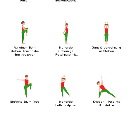
Armen
Beckenbodens
Auf einem Bein
Stehende
Ganzkörperdehnung
stehen, Knie an die
einbeinige
im Stehen
Brust gezogen
Froschpose mit
Rückbeuge
Einfache Baum-Pose
Stehende
Krieger II-Pose mit
Halbmondpose
Hüftstütze