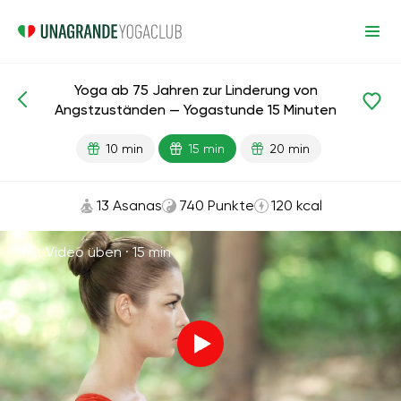
Yoga ab 75 Jahren zur Linderung von
Fertige Lektionen
Alter
Angstzuständen — Yogastunde 15 Minuten
10 min
15 min
20 min
13 Asanas
740 Punkte
120 kcal
Mit Video üben ·
15 min