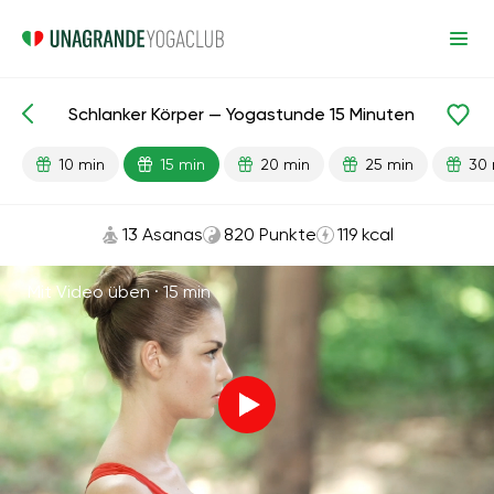
Schlanker Körper — Yogastunde 15 Minuten
Fertige Lektionen
Gewichtsverlust
10 min
15 min
20 min
25 min
30 
13 Asanas
820 Punkte
119 kcal
Mit Video üben ·
15 min