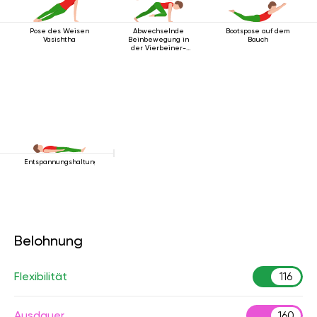
Pose des Weisen
Abwechselnde
Bootspose auf dem
Vasishtha
Beinbewegung in
Bauch
der Vierbeiner-
Stabhaltung
Entspannungshaltung
Belohnung
Flexibilität
116
Ausdauer
160