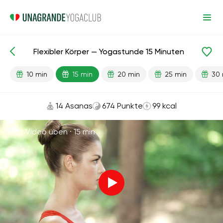
Flexibler Körper — Yogastunde 15 Minuten
Fertige Lektionen
Flexibilität
10 min
15 min
20 min
25 min
30 
14 Asanas
674 Punkte
99 kcal
Mit Video üben ·
15 min