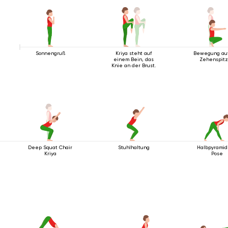
Sonnengruß
Kriya steht auf
Bewegung au
einem Bein, das
Zehenspit
Knie an der Brust.
Deep Squat Chair
Stuhlhaltung
Halbpyrami
Kriya
Pose