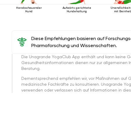
Herabschauender
Aufwärts gerichtete
Unendlichkeit
Hund
Hundehaltung
mit Beinhe
Diese Empfehlungen basieren auf Forschungser
Pharmaforschung und Wissenschaften.
Die Unagrande YogaClub App enthält und kann keine G
Gesundheitsinformationen dienen nur zur allgemeinen Inf
Beratung.
Dementsprechend empfehlen wir, vor Maßnahmen auf G
medizinische Fachkräfte zu konsultieren. Unagrande Yo
verwenden oder verlassen sich auf Informationen in dies