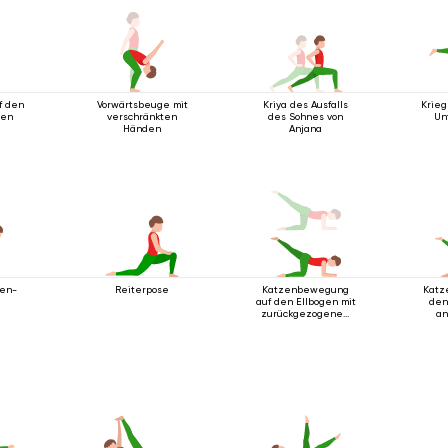
f den
Vorwärtsbeuge mit
Kriya des Ausfalls
Krieg
zen
verschränkten
des Sohnes von
Un
Händen
Anjana
den-
Reiterpose
Katzenbewegung
Katz
auf den Ellbogen mit
den
zurückgezogenem
an
Bein