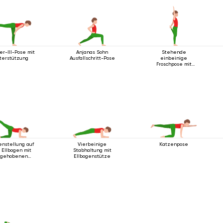
er-III-Pose mit
Anjanas Sohn
Stehende
terstützung
Ausfallschritt-Pose
einbeinige
Froschpose mit
Rückbeuge
enstellung auf
Vierbeinige
Katzenpose
 Ellbogen mit
Stabhaltung mit
gehobenen
Ellbogenstütze
Beinen