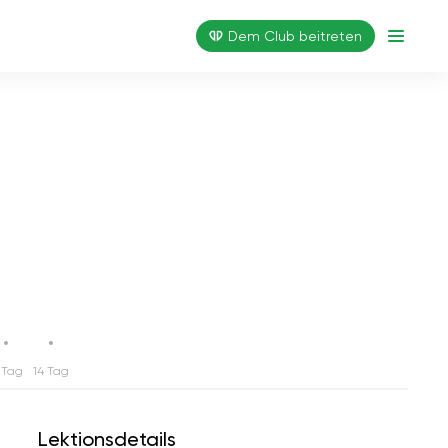
Dem Club beitreten
 Tag
14 Tag
Lektionsdetails