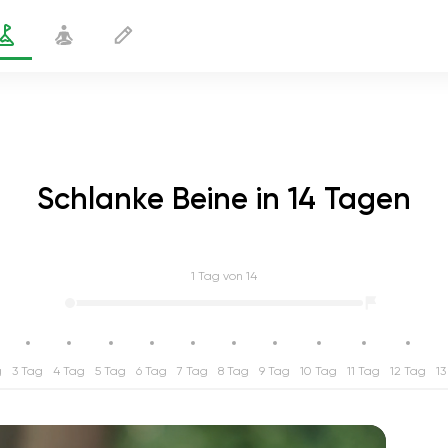
Schlanke Beine in 14 Tagen
1
Tag von 14
g
3 Tag
4 Tag
5 Tag
6 Tag
7 Tag
8 Tag
9 Tag
10 Tag
11 Tag
12 Tag
13