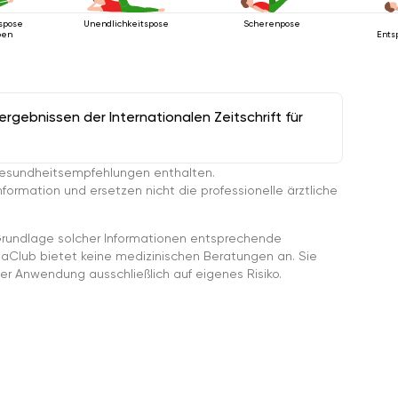
spose
Unendlichkeitspose
Scherenpose
ben
Ents
gebnissen der Internationalen Zeitschrift für
esundheitsempfehlungen enthalten.
ormation und ersetzen nicht die professionelle ärztliche
rundlage solcher Informationen entsprechende
gaClub bietet keine medizinischen Beratungen an. Sie
er Anwendung ausschließlich auf eigenes Risiko.