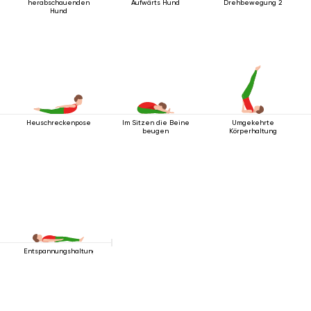
herabschauenden
Aufwärts Hund
Drehbewegung 2
Hund
Heuschreckenpose
Im Sitzen die Beine
Umgekehrte
beugen
Körperhaltung
Entspannungshaltung