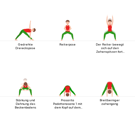
Gedrehte
Reiterpose
Der Reiter bewegt
Dreieckspose
sich auf den
Zehenspitzen fort,
die Arme nach oben
ausgestreckt.
Stärkung und
Prasarita
Breitbeiniger
Dehnung des
Padottanasana 1 mit
zehengang
Beckenbodens
dem Kopf auf dem
Boden