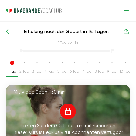
Erholung nach der Geburt in 14 Tagen
Intensive Yoga-Kurse
Nach der Geburt
1
Tag von 14
1 Tag
2 Tag
3 Tag
4 Tag
5 Tag
6 Tag
7 Tag
8 Tag
9 Tag
10 Tag
1
Mit Video üben ·
30 min
Treten Sie dem Club bei, um mitzumachen
Dieser Kurs ist exklusiv für Abonnenten verfügbar