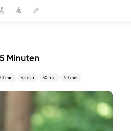
5 Minuten
Vor dem Flug
15 min
30 min
45 min
60 min
90 min
flucht der seele
01:44
innerer frieden
01:27