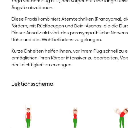
Yoga vor dem Flug hilft, den Körper auf eine lange Re
Ängste abzubauen.
Diese Praxis kombiniert Atemtechniken (Pranayama), 
fördern, mit Rückbeugen und Bein-Asanas, die die Du
Dieser Ansatz aktiviert das parasympathische Nervensy
Ruhe und des Wohlbefindens zu gelangen.
Kurze Einheiten helfen Ihnen, vor Ihrem Flug schnell z
ermöglichen, Ihren Körper intensiver zu bearbeiten, Ve
der Leichtigkeit zu erzeugen.
Lektionsschema