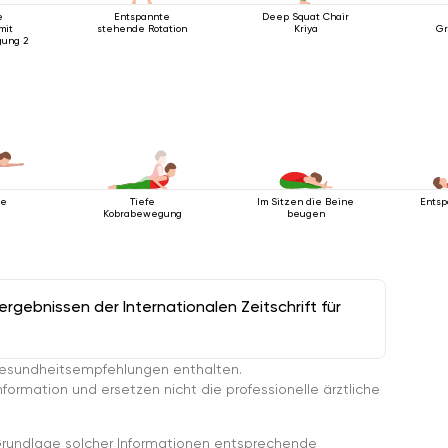
e
Entspannte
Deep Squat Chair
mit
stehende Rotation
Kriya
Gr
gung 2
se
Tiefe
Im Sitzen die Beine
Entsp
Kobrabewegung
beugen
gebnissen der Internationalen Zeitschrift für
esundheitsempfehlungen enthalten.
ormation und ersetzen nicht die professionelle ärztliche
rundlage solcher Informationen entsprechende