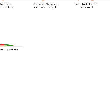
Kraftvolle
Stehende Vorbeuge
Tiefer Ausfallschritt
undhaltung
mit Großzehengriff
nach vorne 2
annungshaltung