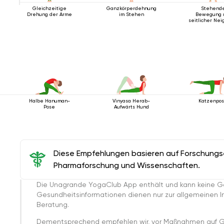
Gleichzeitige
Ganzkörperdehnung
Stehend
Drehung der Arme
im Stehen
Bewegung 
seitlicher Nei
Halbe Hanuman-
Vinyasa Herab-
Katzenpo
Pose
Aufwärts Hund
Diese Empfehlungen basieren auf Forschungser
Pharmaforschung und Wissenschaften.
Die Unagrande YogaClub App enthält und kann keine G
Gesundheitsinformationen dienen nur zur allgemeinen Inf
Beratung.
Dementsprechend empfehlen wir, vor Maßnahmen auf G