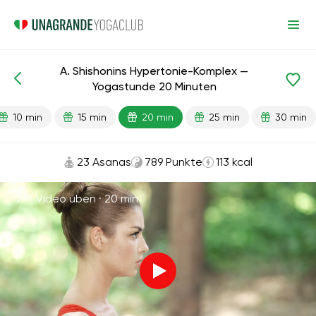
A. Shishonins Hypertonie-Komplex —
Fertige Lektionen
Druck
Yogastunde 20 Minuten
10 min
15 min
20 min
25 min
30 min
23 Asanas
789 Punkte
113 kcal
Mit Video üben ·
20 min