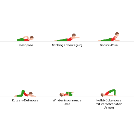
Froschpose
Schlangenbewegung
Sphinx-Pose
Katzen-Dehnpose
Windentspannende
Halbbrückenpose
Pose
mit verschränkten
Armen