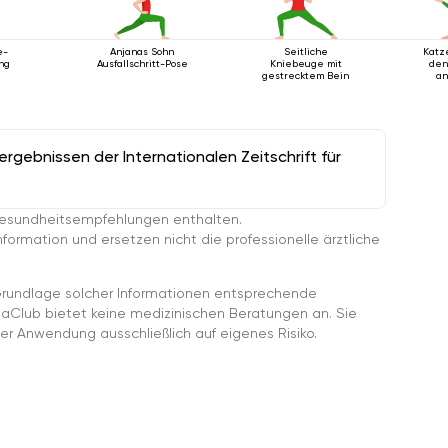
e-
Anjanas Sohn
Seitliche
Katz
ng
Ausfallschritt-Pose
Kniebeuge mit
den
gestrecktem Bein
an
gebnissen der Internationalen Zeitschrift für
esundheitsempfehlungen enthalten.
ormation und ersetzen nicht die professionelle ärztliche
rundlage solcher Informationen entsprechende
gaClub bietet keine medizinischen Beratungen an. Sie
er Anwendung ausschließlich auf eigenes Risiko.