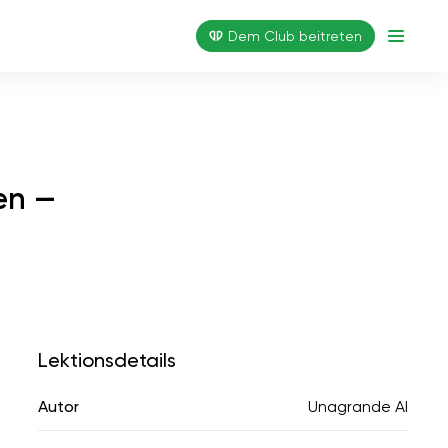
Dem Club beitreten
en —
Lektionsdetails
Autor
Unagrande AI