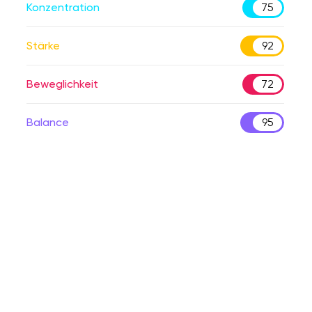
Konzentration
75
Stärke
92
Beweglichkeit
72
Balance
95