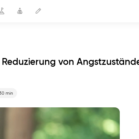
r Reduzierung von Angstzuständ
ge zur Reduzierung von
10
30 min
min
flucht der seele
01:44