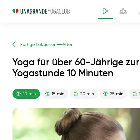
Fertige Lektionen
Alter
Yoga für über 60-Jährige zu
Yogastunde 10 Minuten
Yoga für über 60-Jähri
10 min
15 min
20 min
25 min
Angstzuständen