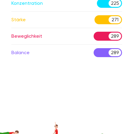
Konzentration
225
Stärke
271
Beweglichkeit
289
Balance
289