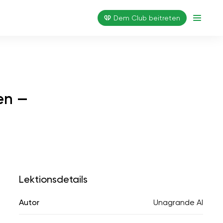
Dem Club beitreten
en —
Lektionsdetails
Autor
Unagrande AI