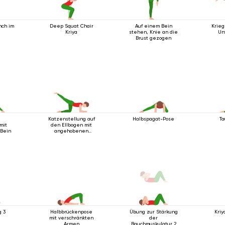
nch im
Deep Squat Chair
Auf einem Bein
Krieg
Kriya
stehen, Knie an die
Un
Brust gezogen
e
Katzenstellung auf
Halbspagat-Pose
Ta
mit
den Ellbogen mit
 Bein
angehobenen
Beinen
g 3
Halbbrückenpose
Übung zur Stärkung
Kriy
mit verschränkten
der
Armen
Bauchmuskulatur 2