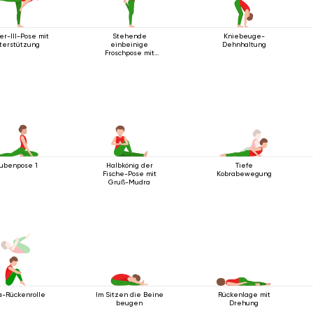
er-III-Pose mit
Stehende
Kniebeuge-
terstützung
einbeinige
Dehnhaltung
Froschpose mit
Rückbeuge
ubenpose 1
Halbkönig der
Tiefe
Fische-Pose mit
Kobrabewegung
Gruß-Mudra
a-Rückenrolle
Im Sitzen die Beine
Rückenlage mit
beugen
Drehung