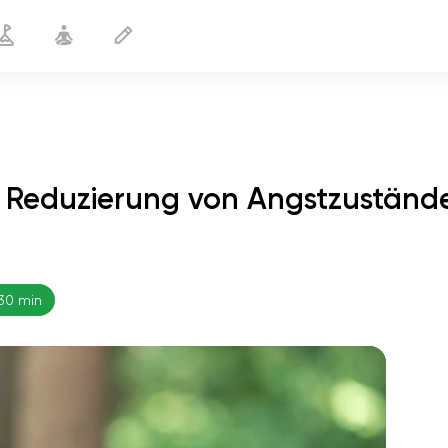
r Reduzierung von Angstzuständ
ge zur Reduzierung von
30
30 min
min
flucht der seele
01:44