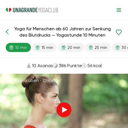
Yoga für Menschen ab 60 Jahren zur Senkung
Fertige Lektionen
Alter
des Blutdrucks — Yogastunde 10 Minuten
10 min
15 min
20 min
25 min
30 
10 Asanas
386 Punkte
56 kcal
Mit Video üben ·
10 min