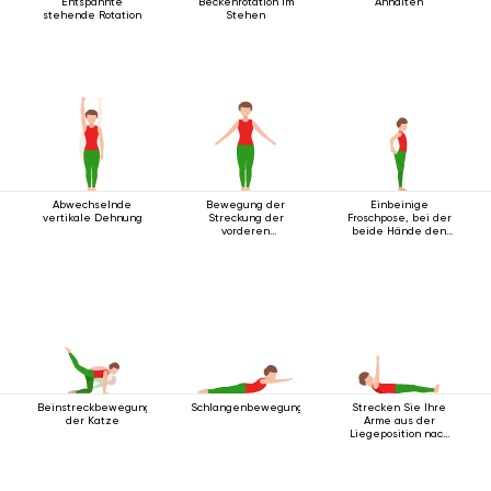
Entspannte
Beckenrotation im
Anhalten
stehende Rotation
Stehen
Abwechselnde
Bewegung der
Einbeinige
vertikale Dehnung
Streckung der
Froschpose, bei der
vorderen
beide Hände den
Körperlinie
Fuß umfassen
Beinstreckbewegung
Schlangenbewegung
Strecken Sie Ihre
der Katze
Arme aus der
Liegeposition nach
oben