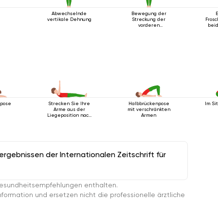
n
Abwechselnde
Bewegung der
vertikale Dehnung
Streckung der
Frosc
vorderen
bei
Körperlinie
Fu
pose
Strecken Sie Ihre
Halbbrückenpose
Im Si
Arme aus der
mit verschränkten
Liegeposition nach
Armen
oben
gebnissen der Internationalen Zeitschrift für
esundheitsempfehlungen enthalten.
ormation und ersetzen nicht die professionelle ärztliche