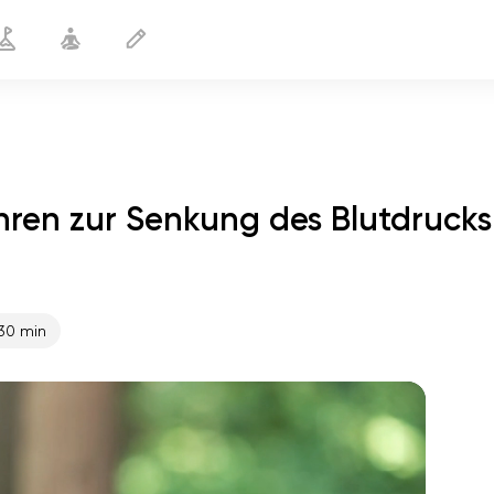
ren zur Senkung des Blutdrucks
60 Jahren zur Senkung des
15
30 min
min
flucht der seele
01:44