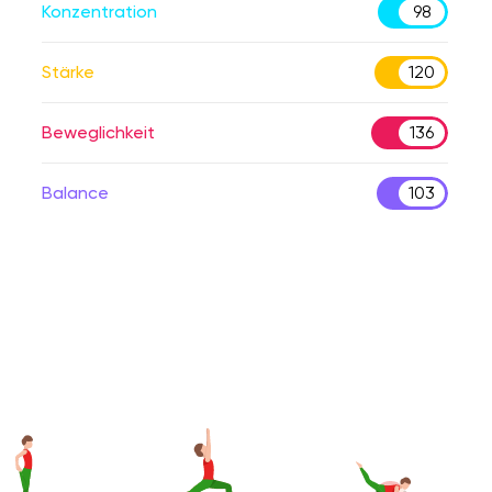
Konzentration
98
Stärke
120
Beweglichkeit
136
Balance
103