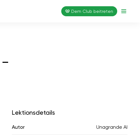
Dem Club beitreten
 —
Lektionsdetails
Autor
Unagrande AI