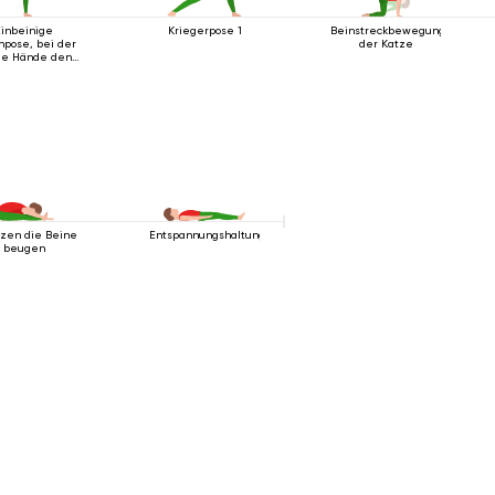
Einbeinige
Kriegerpose 1
Beinstreckbewegung
hpose, bei der
der Katze
de Hände den
ß umfassen
tzen die Beine
Entspannungshaltung
beugen