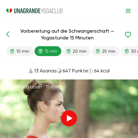
Vorbereitung auf die Schwangerschaft —
Fertige Lektionen
Schwangerschaft
Yogastunde 15 Minuten
10 min
15 min
20 min
25 min
30 
13 Asanas
647 Punkte
64 kcal
Mit Video üben ·
15 min