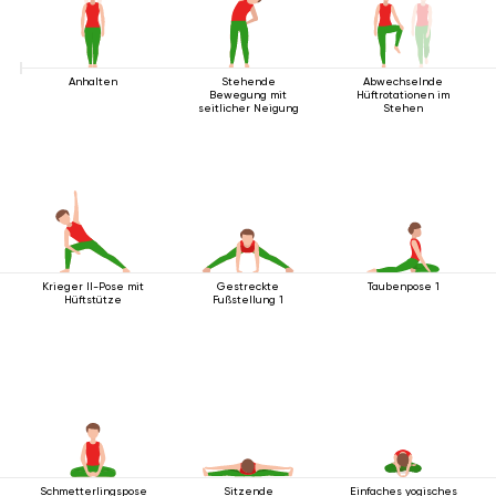
Anhalten
Stehende
Abwechselnde
Bewegung mit
Hüftrotationen im
seitlicher Neigung
Stehen
Krieger II-Pose mit
Gestreckte
Taubenpose 1
Hüftstütze
Fußstellung 1
Schmetterlingspose
Sitzende
Einfaches yogisches