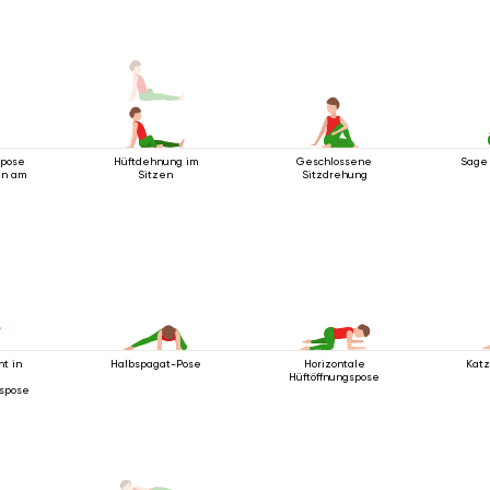
npose
Hüftdehnung im
Geschlossene
Sage 
in am
Sitzen
Sitzdrehung
t in
Halbspagat-Pose
Horizontale
Kat
Hüftöffnungspose
spose