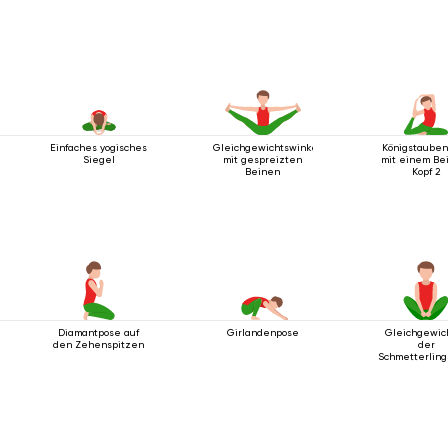
Einfaches yogisches
Gleichgewichtswinkelhaltung
Königstaube
Siegel
mit gespreizten
mit einem Be
Beinen
Kopf 2
Diamantpose auf
Girlandenpose
Gleichgewich
den Zehenspitzen
der
Schmetterling