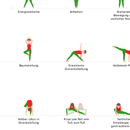
Energiewäsche
Anhalten
Stehend
Bewegung 
seitlicher Ne
Baumstellung
Erweiterte
Halbmond-P
Dreieckshaltung
Halber Lotus in
Kriya Low Roll vom
Seitlich
Streckstellung
Fuß zum Fuß
Kniebeuge 
gestrecktem