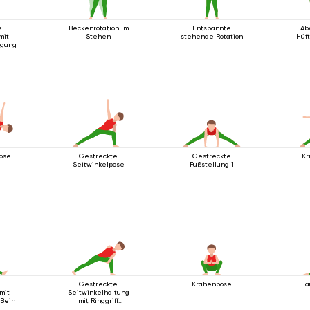
e
Beckenrotation im
Entspannte
Ab
mit
Stehen
stehende Rotation
Hüft
igung
ose
Gestreckte
Gestreckte
Kr
Seitwinkelpose
Fußstellung 1
e
Gestreckte
Krähenpose
Ta
mit
Seitwinkelhaltung
 Bein
mit Ringgriff
unterhalb des Knies