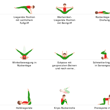
Liegende Position
Weitwinkel-
Rückenlage 
mit seitlichem
Liegende Position
Drehung
Fußgriff
mit Beingriff
Winkelbewegung in
Eckpose mit
Schmetterling
Rückenlage
gespreizten Beinen
in Sarvanga
und nach vorne
ausgestreckten
Armen
Halbliegende
Kriya-Rückenrolle
Pranayama in