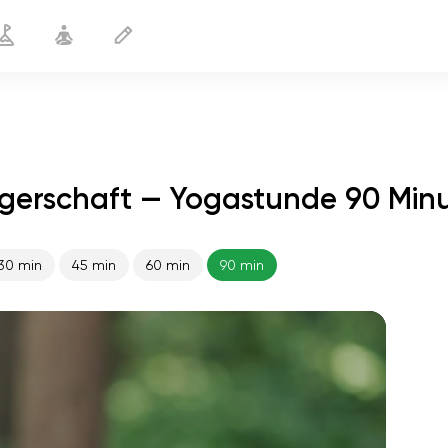
ngerschaft — Yogastunde 90 Min
30 min
45 min
60 min
90 min
flucht der seele
01:44
innerer frieden
01:27