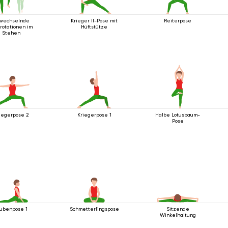
wechselnde
Krieger II-Pose mit
Reiterpose
rotationen im
Hüftstütze
Stehen
iegerpose 2
Kriegerpose 1
Halbe Lotusbaum-
Pose
ubenpose 1
Schmetterlingspose
Sitzende
Winkelhaltung