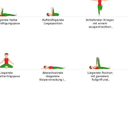
gende halbe
Hüftkräftigende
Schlafender Krieger
räftigungspose
Liegeposition
mit einem
ausgestreckten
Bein
Liegende
Abwechselnde
Liegende Position
etterlingspose
diagonale
mit geradem
Körperstreckung im
Fußgriff und
Liegen
Unterstützung 5