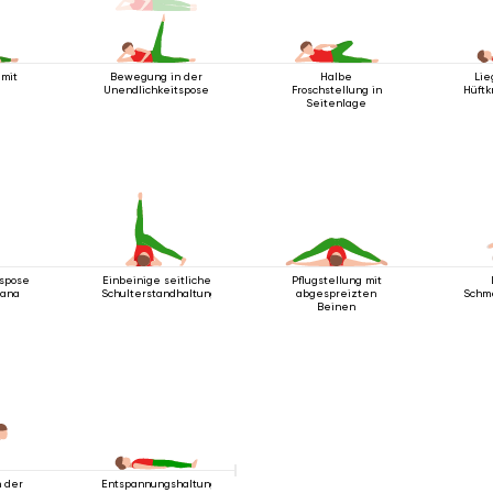
mit
Bewegung in der
Halbe
Lie
Unendlichkeitspose
Froschstellung in
Hüftk
Seitenlage
spose
Einbeinige seitliche
Pflugstellung mit
sana
Schulterstandhaltung
abgespreizten
Schm
Beinen
 der
Entspannungshaltung