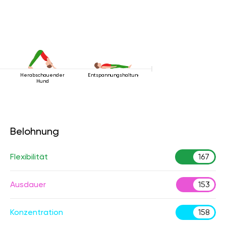
Herabschauender
Entspannungshaltung
Hund
Belohnung
Flexibilität
167
Ausdauer
153
Konzentration
158