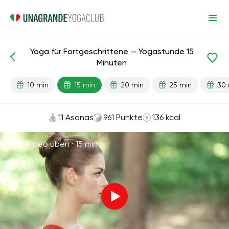
Yoga für Fortgeschrittene — Yogastunde 15
Fertige Lektionen
Fortschrittlich
Flexibilität
Minuten
10 min
15 min
20 min
25 min
30 
11 Asanas
961 Punkte
136 kcal
Mit Video üben ·
15 min