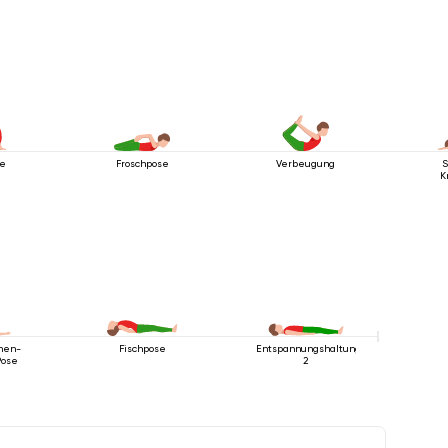
se
Froschpose
Verbeugung
S
K
hen-
Fischpose
Entspannungshaltung
Pose
2