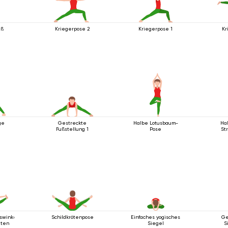
uß
Kriegerpose 2
Kriegerpose 1
Kr
ge
Gestreckte
Halbe Lotusbaum-
Hal
Fußstellung 1
Pose
St
swinkelhaltung
Schildkrötenpose
Einfaches yogisches
Ge
zten
Siegel
S