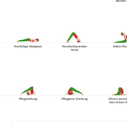
Beinen
Vierfüßige Stabpose
Herabschauender
Kobra-Po
Hund
Pflugstellung
Pflugpose Drehung
Ohren-zwisc
den-Knien-