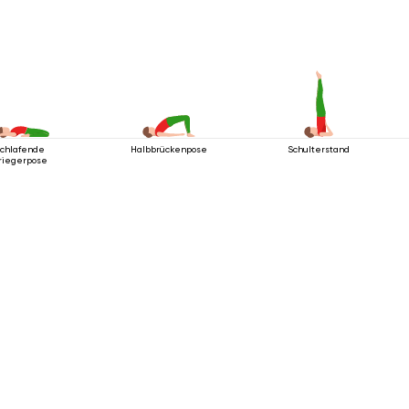
chlafende
Halbbrückenpose
Schulterstand
riegerpose