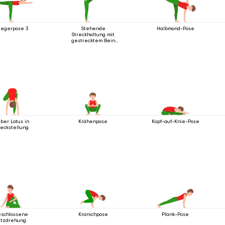
iegerpose 3
Stehende
Halbmond-Pose
Streckhaltung mit
gestrecktem Bein
nach vorne
ber Lotus in
Krähenpose
Kopf-auf-Knie-Pose
reckstellung
schlossene
Plank-Pose
Kranichpose
itzdrehung