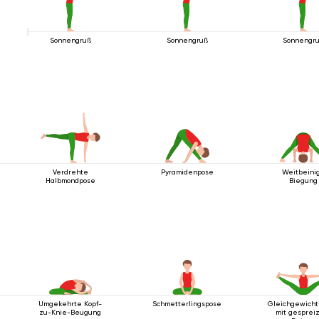
Sonnengruß
Sonnengruß
Sonnengr
Verdrehte
Pyramidenpose
Weitbeini
Halbmondpose
Biegung
Umgekehrte Kopf-
Schmetterlingspose
Gleichgewicht
zu-Knie-Beugung
mit gesprei