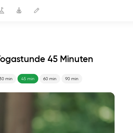
 Yogastunde 45 Minuten
30 min
45 min
60 min
90 min
flucht der seele
01:44
innerer frieden
01:27