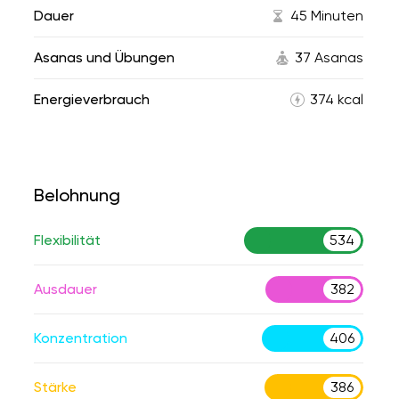
Dauer
45 Minuten
Asanas und Übungen
37 Asanas
Energieverbrauch
374 kcal
Belohnung
Flexibilität
534
Ausdauer
382
Konzentration
406
Stärke
386