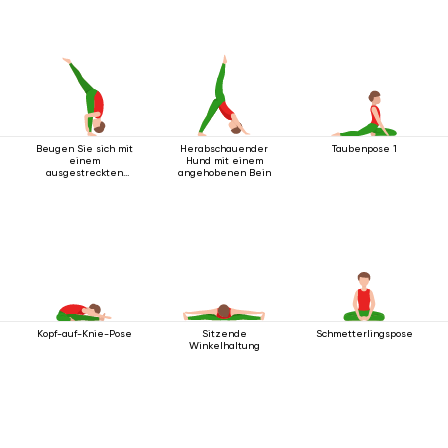
Beugen Sie sich mit
Herabschauender
Taubenpose 1
einem
Hund mit einem
ausgestreckten
angehobenen Bein
Bein nach oben vor.
Kopf-auf-Knie-Pose
Sitzende
Schmetterlingspose
Winkelhaltung