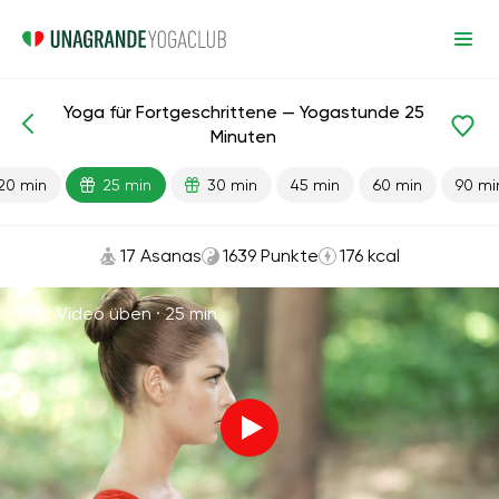
Yoga für Fortgeschrittene — Yogastunde 25
Fertige Lektionen
Fortschrittlich
Flexibilität
Minuten
20 min
25 min
30 min
45 min
60 min
90 mi
17 Asanas
1639 Punkte
176 kcal
Mit Video üben ·
25 min