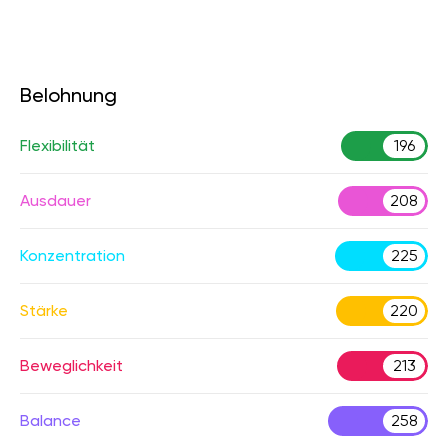
Belohnung
Flexibilität
196
Ausdauer
208
Konzentration
225
Stärke
220
Beweglichkeit
213
Balance
258