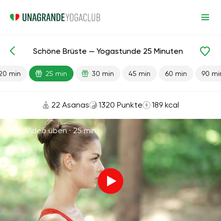
Schöne Brüste — Yogastunde 25 Minuten
Fertige Lektionen
Brust
20 min
25 min
30 min
45 min
60 min
90 mi
22 Asanas
1320 Punkte
189 kcal
Mit Video üben ·
25 min