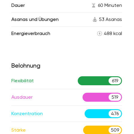
Dauer
60 Minuten
Asanas und Übungen
53 Asanas
Energieverbrauch
488 kcal
Belohnung
Flexibilität
619
Ausdauer
519
Konzentration
476
Stärke
509