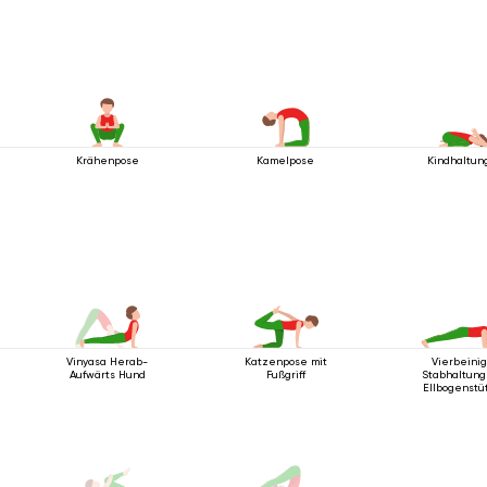
Krähenpose
Kamelpose
Kindhaltun
Vinyasa Herab-
Katzenpose mit
Vierbeini
Aufwärts Hund
Fußgriff
Stabhaltung
Ellbogenstü