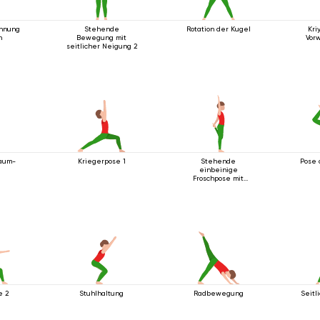
hnung
Stehende
Rotation der Kugel
Kri
n
Bewegung mit
Vor
seitlicher Neigung 2
baum-
Kriegerpose 1
Stehende
Pose 
einbeinige
Froschpose mit
Rückbeuge
e 2
Stuhlhaltung
Radbewegung
Seitl