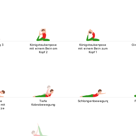
g 3
Königstaubenpose
Königstaubenpose
Gi
mit einem Bein am
mit einem Bein zum
Kopf 2
Kopf 1
ge
Tiefe
Schlangenbewegung
 mit
Kobrabewegung
tze