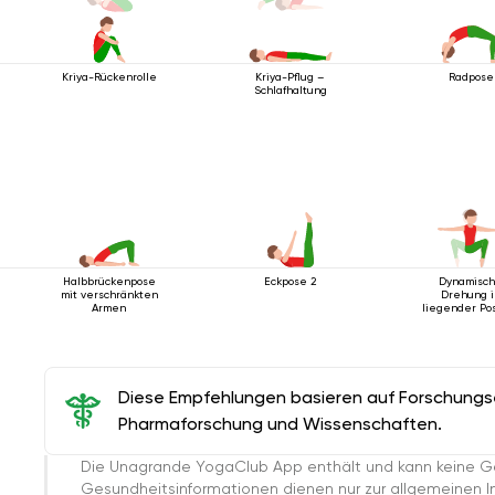
Kriya-Rückenrolle
Radpose
Kriya-Pflug –
Schlafhaltung
Halbbrückenpose
Eckpose 2
Dynamisc
mit verschränkten
Drehung i
Armen
liegender Pos
Diese Empfehlungen basieren auf Forschungser
Pharmaforschung und Wissenschaften.
Die Unagrande YogaClub App enthält und kann keine G
Gesundheitsinformationen dienen nur zur allgemeinen Inf