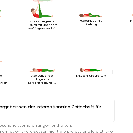
Rückenlage mit
Pf
Kriya 2: Liegende
Drehung
Übung mit über dem
Kopf liegenden Bein
2
he
Abwechselnde
Entspannungshaltung
n
diagonale
3
ition
Körperstreckung im
Liegen
gebnissen der Internationalen Zeitschrift für
esundheitsempfehlungen enthalten.
ormation und ersetzen nicht die professionelle ärztliche