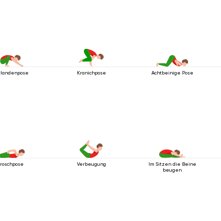
rlandenpose
Achtbeinige Pose
Kranichpose
Froschpose
Verbeugung
Im Sitzen die Beine
beugen