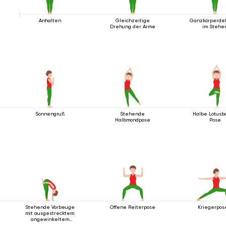
Anhalten
Gleichzeitige
Ganzkörperde
Drehung der Arme
im Stehe
Sonnengruß
Stehende
Halbe Lotus
Halbmondpose
Pose
Stehende Vorbeuge
Offene Reiterpose
Kriegerpos
mit ausgestrecktem
angewinkeltem
Bein nach oben