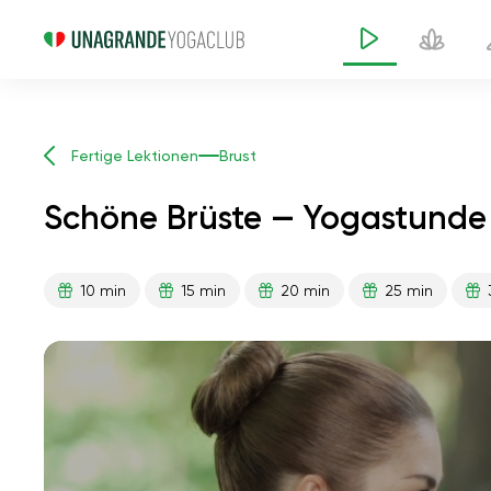
Fertige Lektionen
Brust
Schöne Brüste — Yogastunde
10 min
15 min
20 min
25 min