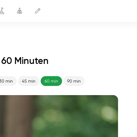
 60 Minuten
30 min
45 min
60 min
90 min
flucht der seele
01:44
innerer frieden
01:27