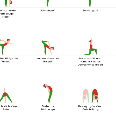
ya: Stehende
Sonnengruß
Sonnengruß
wärtsbeuge –
Plank
des Königs des
Halbmondpose mit
Ausfallschritt nach
Tanzes
Fußgriff
vorne mit tiefer
Oberschenkelarbeit
ich mit breitem
Stehende
Bewegung in einer
Bein
Rückbeuge
Dehnhaltung