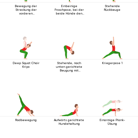
Bewegung der
Einbeinige
Stehende
Streckung der
Froschpose, bei der
Rückbeuge
vorderen
beide Hände den
Körperlinie
Fuß umfassen
Deep Squat Chair
Stehende, nach
Kriegerpose 1
Kriya
unten gerichtete
Beugung mit
Handgelenksverschluss
Radbewegung
Aufwärts gerichtete
Einarmige Plank-
Hundehaltung
Übung