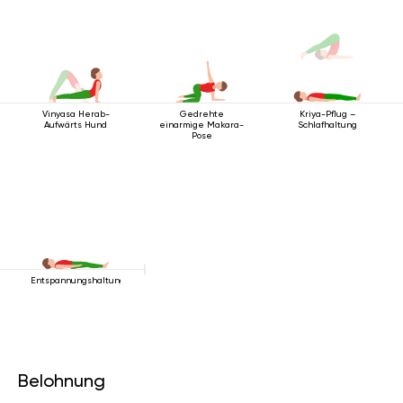
Vinyasa Herab-
Gedrehte
Kriya-Pflug –
Aufwärts Hund
einarmige Makara-
Schlafhaltung
Pose
Entspannungshaltung
Belohnung