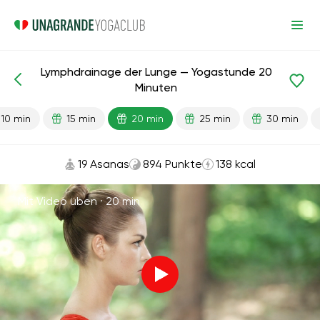
Lymphdrainage der Lunge — Yogastunde 20
Fertige Lektionen
Lunge
Minuten
10 min
15 min
20 min
25 min
30 min
19 Asanas
894 Punkte
138 kcal
Mit Video üben ·
20 min