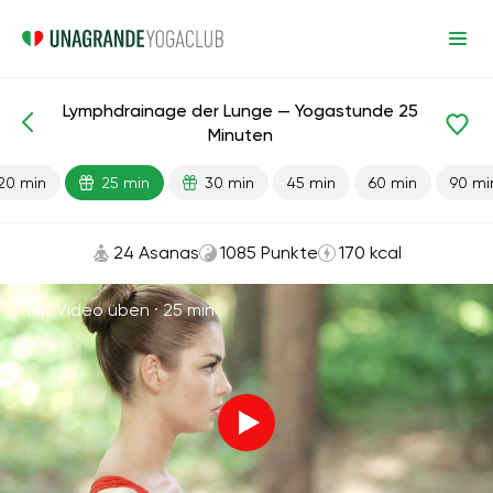
Lymphdrainage der Lunge — Yogastunde 25
Fertige Lektionen
Lunge
Minuten
20 min
25 min
30 min
45 min
60 min
90 mi
24 Asanas
1085 Punkte
170 kcal
Mit Video üben ·
25 min