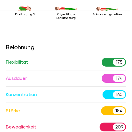
Kindhaltung 3
Entspannungshaltung
Kriya-Pflug –
Schlafhaltung
Belohnung
Flexibilität
175
Ausdauer
174
Konzentration
160
Stärke
184
Beweglichkeit
209