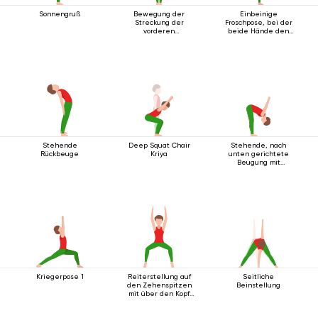
Sonnengruß
Bewegung der
Einbeinige
Streckung der
Froschpose, bei der
vorderen
beide Hände den
Körperlinie
Fuß umfassen
Stehende
Deep Squat Chair
Stehende, nach
Rückbeuge
Kriya
unten gerichtete
Beugung mit
Handgelenksverschluss
Kriegerpose 1
Reiterstellung auf
Seitliche
den Zehenspitzen
Beinstellung
mit über den Kopf
ausgestreckten
Armen.