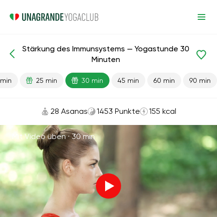
Stärkung des Immunsystems — Yogastunde 30
Fertige Lektionen
Immunität
Minuten
 min
25 min
30 min
45 min
60 min
90 min
28 Asanas
1453 Punkte
155 kcal
Mit Video üben ·
30 min