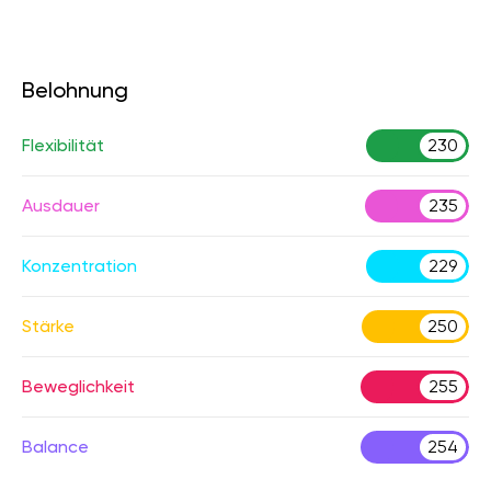
Belohnung
Flexibilität
230
Ausdauer
235
Konzentration
229
Stärke
250
Beweglichkeit
255
Balance
254