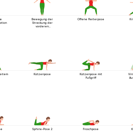
te
Bewegung der
Offene Reiterpose
Kr
ation
Streckung der
vorderen
Körperlinie
reitem
Katzenpose
Katzenpose mit
Vi
Fußgriff
Au
se
Sphinx-Pose 2
Froschpose
K