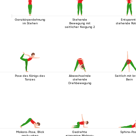
Ganzkörperdehnung
Stehende
Entspann
im Stehen
Bewegung mit
stehende Rot
seitlicher Neigung 2
Pose des Königs des
Abwechselnde
Seitlich mit b
Tanzes
stehende
Bein
Drehbewegung
Makara-Pose, Blick
Gedrehte
Sphinx-Po
nach unten
einarmige Makara-