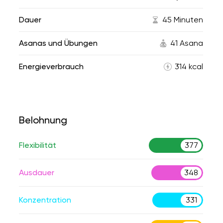
Dauer
45 Minuten
Asanas und Übungen
41 Asana
Energieverbrauch
314 kcal
Belohnung
Flexibilität
377
Ausdauer
348
Konzentration
331