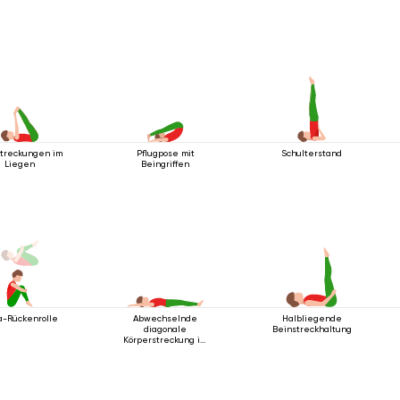
streckungen im
Pflugpose mit
Schulterstand
Liegen
Beingriffen
a-Rückenrolle
Abwechselnde
Halbliegende
diagonale
Beinstreckhaltung
Körperstreckung im
Liegen