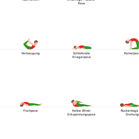
Pose
Verbeugung
Schlafende
Kamelpos
Kriegerpose
Fischpose
Halbe Wind-
Rückenlage 
Entspannungspose
Drehung