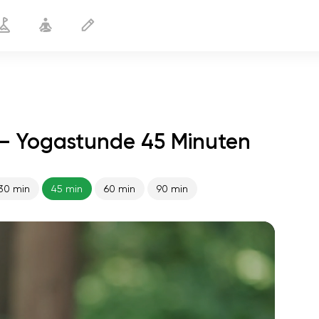
— Yogastunde 45 Minuten
30 min
45 min
60 min
90 min
flucht der seele
01:44
innerer frieden
01:27