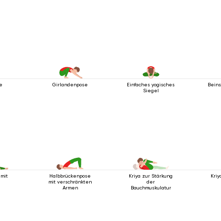
e
Girlandenpose
Einfaches yogisches
Bein
Siegel
mit
Halbbrückenpose
Kriya zur Stärkung
Kriy
mit verschränkten
der
Armen
Bauchmuskulatur