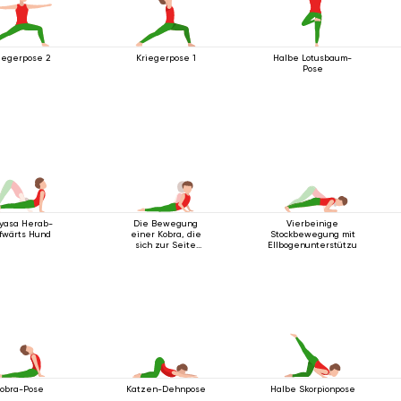
iegerpose 2
Kriegerpose 1
Halbe Lotusbaum-
Pose
nyasa Herab-
Die Bewegung
Vierbeinige
fwärts Hund
einer Kobra, die
Stockbewegung mit
sich zur Seite
Ellbogenunterstützung
wendet
obra-Pose
Katzen-Dehnpose
Halbe Skorpionpose