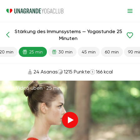
Stärkung des Immunsystems — Yogastunde 25
Fertige Lektionen
Immunität
Minuten
20 min
25 min
30 min
45 min
60 min
90 mi
24 Asanas
1215 Punkte
166 kcal
Mit Video üben ·
25 min