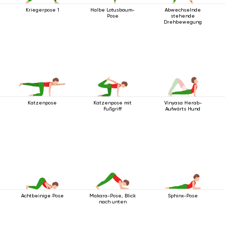
Kriegerpose 1
Halbe Lotusbaum-
Abwechselnde
Pose
stehende
Drehbewegung
Katzenpose
Katzenpose mit
Vinyasa Herab-
Fußgriff
Aufwärts Hund
Achtbeinige Pose
Makara-Pose, Blick
Sphinx-Pose
nach unten