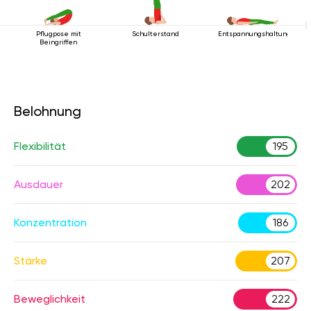
Pflugpose mit
Schulterstand
Entspannungshaltung
Beingriffen
Belohnung
Flexibilität
195
Ausdauer
202
Konzentration
186
Stärke
207
Beweglichkeit
222