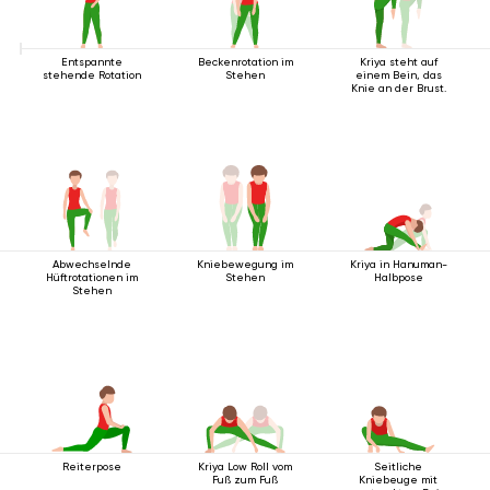
Entspannte
Beckenrotation im
Kriya steht auf
stehende Rotation
Stehen
einem Bein, das
Knie an der Brust.
Abwechselnde
Kniebewegung im
Kriya in Hanuman-
Hüftrotationen im
Stehen
Halbpose
Stehen
Reiterpose
Kriya Low Roll vom
Seitliche
Fuß zum Fuß
Kniebeuge mit