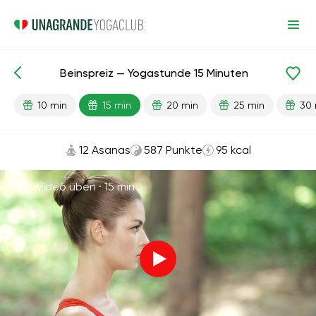
Beinspreiz — Yogastunde 15 Minuten
Fertige Lektionen
Flexibilität
10 min
15 min
20 min
25 min
30 
12 Asanas
587 Punkte
95 kcal
Mit Video üben ·
15 min