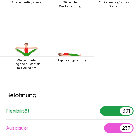
Schmetterlingspose
Sitzende
Einfaches yogisches
Winkelhaltung
Siegel
Weitwinkel-
Entspannungshaltung
Liegende Position
mit Beingriff
Belohnung
Flexibilität
301
Ausdauer
237