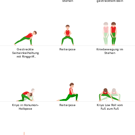
Stehen
gestrecktem Bein
Gestreckte
Reiterpose
Kniebewegung im
Seitwinkelhaltung
Stehen
mit Ringgriff
unterhalb des Knies
Kriya in Hanuman-
Reiterpose
Kriya Low Roll vom
Halbpose
Fuß zum Fuß