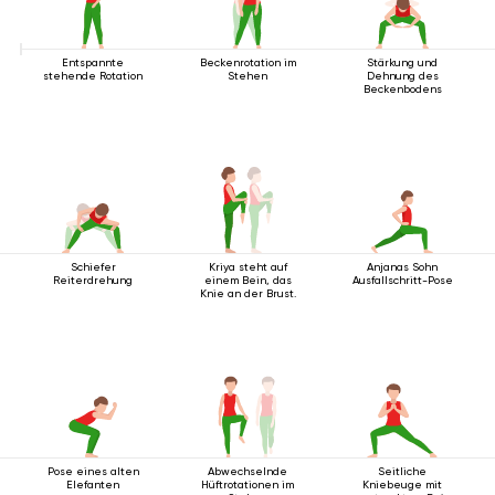
Entspannte
Beckenrotation im
Stärkung und
stehende Rotation
Stehen
Dehnung des
Beckenbodens
Schiefer
Kriya steht auf
Anjanas Sohn
Reiterdrehung
einem Bein, das
Ausfallschritt-Pose
Knie an der Brust.
Pose eines alten
Abwechselnde
Seitliche
Elefanten
Hüftrotationen im
Kniebeuge mit