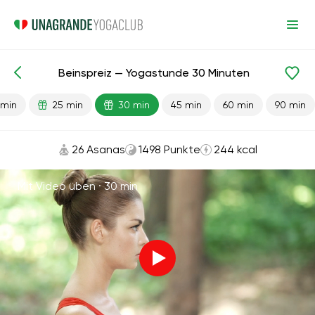
Beinspreiz — Yogastunde 30 Minuten
Fertige Lektionen
Flexibilität
 min
25 min
30 min
45 min
60 min
90 min
26 Asanas
1498 Punkte
244 kcal
Mit Video üben ·
30 min