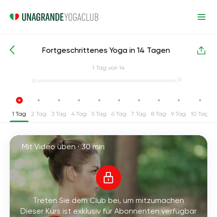
Fortgeschrittenes Yoga in 14 Tagen
Intensive Yoga-Kurse
Fortschrittlich
1
Tag von 14
1 Tag
2 Tag
3 Tag
4 Tag
5 Tag
6 Tag
7 Tag
8 Tag
9 Tag
10 Tag
1
Mit Video üben ·
30 min
Treten Sie dem Club bei, um mitzumachen
Dieser Kurs ist exklusiv für Abonnenten verfügbar