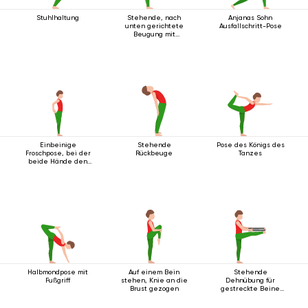
Stuhlhaltung
Stehende, nach
Anjanas Sohn
unten gerichtete
Ausfallschritt-Pose
Beugung mit
Handgelenksverschluss
Einbeinige
Stehende
Pose des Königs des
Froschpose, bei der
Rückbeuge
Tanzes
beide Hände den
Fuß umfassen
Halbmondpose mit
Auf einem Bein
Stehende
Fußgriff
stehen, Knie an die
Dehnübung für
Brust gezogen
gestreckte Beine
mit Gurt