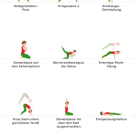
Halbpyramiden-
Kriegerpose 2
Kniebeuge-
Pose
Dehnhaltung
Diamantpose auf
Beinstreckbewegung
Einarmige Plank-
den Zehenspitzen
der Katze
Übung
Kriya (nach unten
Diamantpose mit
Entspannungshaltung
gerichteter Hund)
über den Kopf
ausgestreckten
Armen