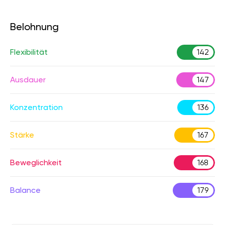
Belohnung
Flexibilität
142
Ausdauer
147
Konzentration
136
Stärke
167
Beweglichkeit
168
Balance
179