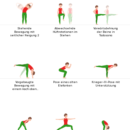
Stehende
Abwechselnde
Vorwärtsdehnung
Bewegung mit
Hüftrotationen im
der Beine in
seitlicher Neigung 2
Stehen
Tadasana
Vorgebeugte
Pose eines alten
Krieger-III-Pose mit
Bewegung mit
Elefanten
Unterstützung
einem nach oben
ausgestreckten
Bein