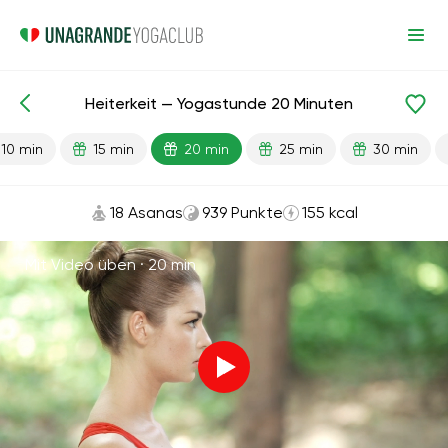
Heiterkeit — Yogastunde 20 Minuten
Fertige Lektionen
Energie
10 min
15 min
20 min
25 min
30 min
18 Asanas
939 Punkte
155 kcal
Mit Video üben ·
20 min