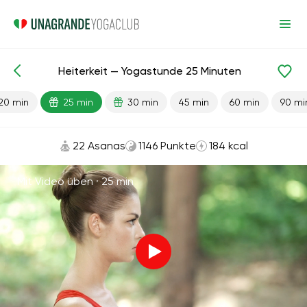
Heiterkeit — Yogastunde 25 Minuten
Fertige Lektionen
Energie
20 min
25 min
30 min
45 min
60 min
90 mi
22 Asanas
1146 Punkte
184 kcal
Mit Video üben ·
25 min