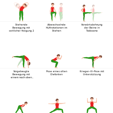
Stehende
Abwechselnde
Vorwärtsdehnung
Bewegung mit
Hüftrotationen im
der Beine in
seitlicher Neigung 2
Stehen
Tadasana
Vorgebeugte
Pose eines alten
Krieger-III-Pose mit
Bewegung mit
Elefanten
Unterstützung
einem nach oben
ausgestreckten
Bein