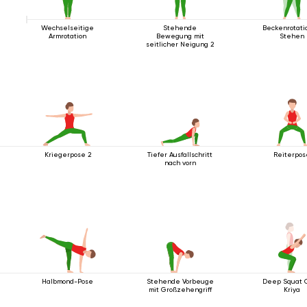
Wechselseitige
Stehende
Beckenrotati
Armrotation
Bewegung mit
Stehen
seitlicher Neigung 2
Kriegerpose 2
Tiefer Ausfallschritt
Reiterpos
nach vorn
Halbmond-Pose
Stehende Vorbeuge
Deep Squat 
mit Großzehengriff
Kriya