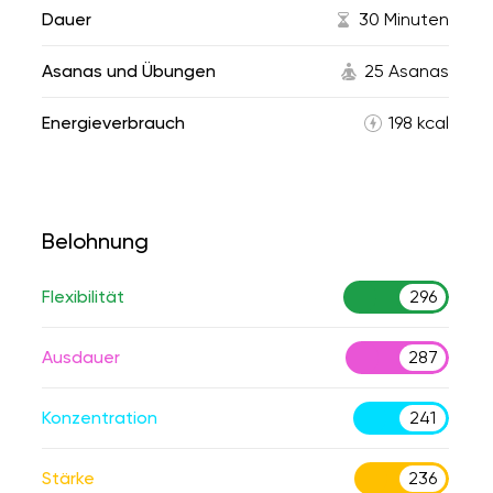
Dauer
30 Minuten
Asanas und Übungen
25 Asanas
Energieverbrauch
198 kcal
Belohnung
Flexibilität
296
Ausdauer
287
Konzentration
241
Stärke
236