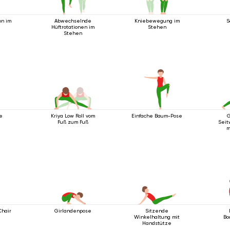
on im
Abwechselnde
Kniebewegung im
S
Hüftrotationen im
Stehen
Stehen
e
Kriya Low Roll vom
Einfache Baum-Pose
G
Fuß zum Fuß
Seit
m
unter
Chair
Girlandenpose
Sitzende
Winkelhaltung mit
Bo
Handstütze