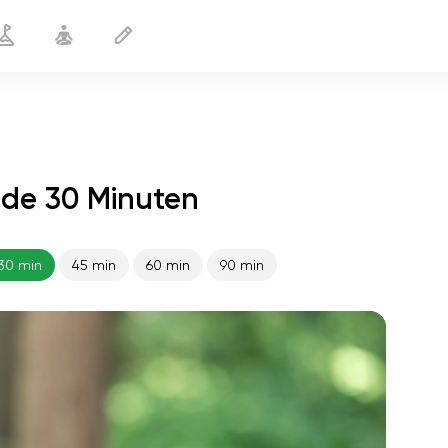
de 30 Minuten
Männliche Macht
30 min
30 min
45 min
60 min
90 min
flucht der seele
01:44
innerer frieden
01:27