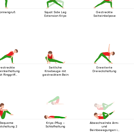
onnengruß
Squat Side Leg
Gestreckte
Extension Kriya
Seitwinkelpose
estreckte
Seitliche
Erweiterte
winkelhaltung
Kniebeuge mit
Dreieckshaltung
it Ringgriff
gestrecktem Bein
halb des Knies
Bequeme
Abwechselnde Arm-
Kriya-Pflug –
otshaltung 2
und
Schlafhaltung
Beinbewegungen in
Rückenlage