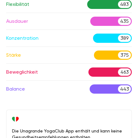
Flexibilität
483
Ausdauer
435
Konzentration
389
Stärke
375
Beweglichkeit
463
Balance
443
Die Unagrande YogaClub App enthält und kann keine
Gesundheitsempfehlungen enthalten.