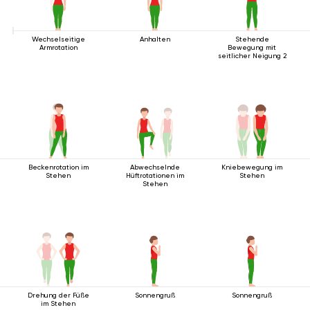
Wechselseitige
Anhalten
Stehende
Armrotation
Bewegung mit
seitlicher Neigung 2
Beckenrotation im
Abwechselnde
Kniebewegung im
Stehen
Hüftrotationen im
Stehen
Stehen
Drehung der Füße
Sonnengruß
Sonnengruß
im Stehen