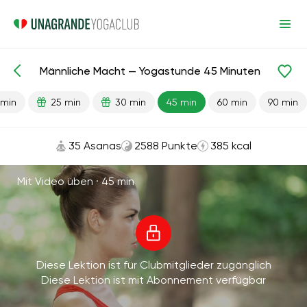
Männliche Macht — Yogastunde 45 Minuten
Fertige Lektionen
Sex
 min
25 min
30 min
45 min
60 min
90 min
35 Asanas
2588 Punkte
385 kcal
Mit Video üben ·
45 min
Diese Lektion ist für Clubmitglieder zugänglich
Diese Lektion ist mit Abonnement verfügbar