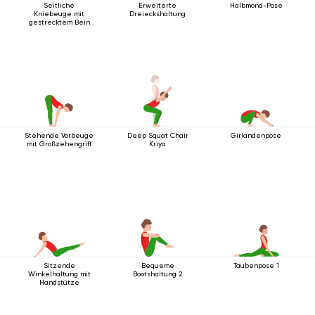
Seitliche
Erweiterte
Halbmond-Pose
Kniebeuge mit
Dreieckshaltung
gestrecktem Bein
Stehende Vorbeuge
Deep Squat Chair
Girlandenpose
mit Großzehengriff
Kriya
Sitzende
Bequeme
Taubenpose 1
Winkelhaltung mit
Bootshaltung 2
Handstütze