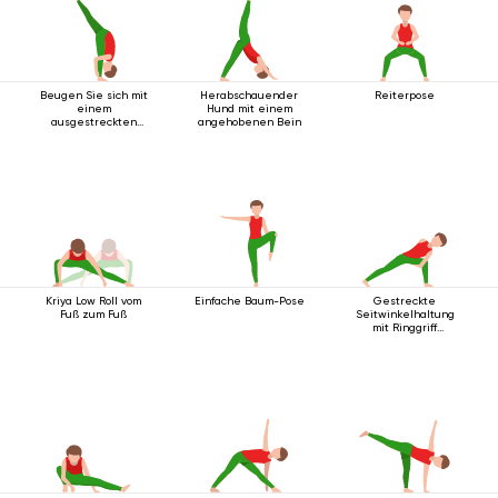
Beugen Sie sich mit
Herabschauender
Reiterpose
einem
Hund mit einem
ausgestreckten
angehobenen Bein
Bein nach oben vor.
Kriya Low Roll vom
Einfache Baum-Pose
Gestreckte
Fuß zum Fuß
Seitwinkelhaltung
mit Ringgriff
unterhalb des Knies