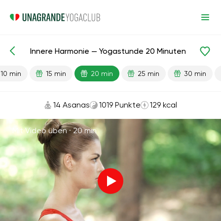
Innere Harmonie — Yogastunde 20 Minuten
Fertige Lektionen
Anti-Stress
10 min
15 min
20 min
25 min
30 min
14 Asanas
1019 Punkte
129 kcal
Mit Video üben ·
20 min