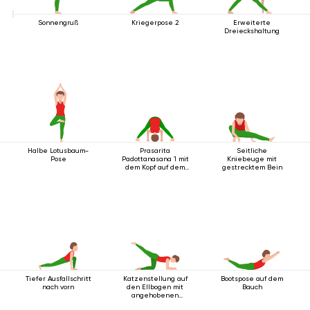
Sonnengruß
Kriegerpose 2
Erweiterte
Dreieckshaltung
Halbe Lotusbaum-
Prasarita
Seitliche
Pose
Padottanasana 1 mit
Kniebeuge mit
dem Kopf auf dem
gestrecktem Bein
Boden
Tiefer Ausfallschritt
Katzenstellung auf
Bootspose auf dem
nach vorn
den Ellbogen mit
Bauch
angehobenen
Beinen