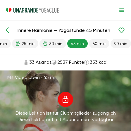
Innere Harmonie — Yogastunde 45 Minuten
Fertige Lektionen
Anti-Stress
 min
25 min
30 min
45 min
60 min
90 min
33 Asanas
2537 Punkte
353 kcal
Mit Video üben ·
45 min
Diese Lektion ist für Clubmitglieder zugänglich
Diese Lektion ist mit Abonnement verfügbar