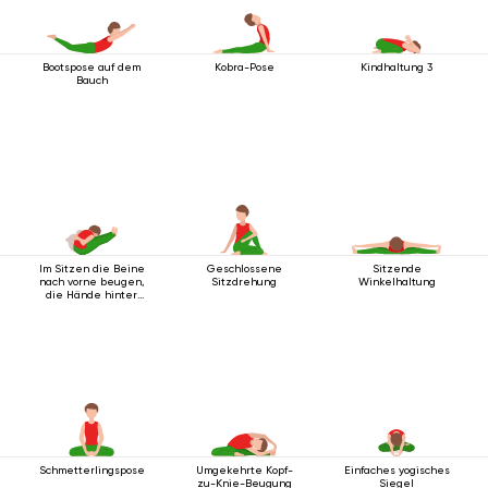
Bootspose auf dem
Kobra-Pose
Kindhaltung 3
Bauch
Im Sitzen die Beine
Geschlossene
Sitzende
nach vorne beugen,
Sitzdrehung
Winkelhaltung
die Hände hinter
dem Rücken
verschränkt.
Schmetterlingspose
Umgekehrte Kopf-
Einfaches yogisches
zu-Knie-Beugung
Siegel