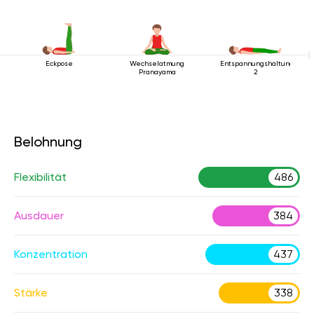
Eckpose
Wechselatmung
Entspannungshaltung
Pranayama
2
Belohnung
Flexibilität
486
Ausdauer
384
Konzentration
437
Stärke
338