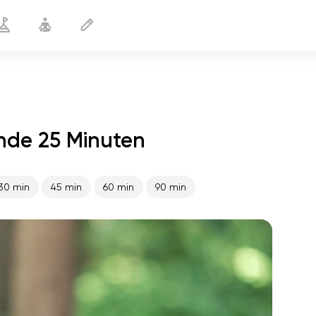
unde 25 Minuten
Yoga für Skifahrer
25 min
30 min
45 min
60 min
90 min
flucht der seele
01:44
innerer frieden
01:27