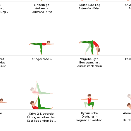
e
Einbeinige
Squat Side Leg
Kriy
mit
stehende
Extension Kriya
F
gung 2
Halbmond-Kriya
auf
Kriegerpose 3
Vorgebeugte
Pos
 das
Bewegung mit
rust.
einem nach oben
ausgestreckten
Bein
se
Dynamische
Abwe
Kriya 2: Liegende
Drehung in
Übung mit über dem
liegender Position
Bein
Kopf liegenden Bein
R
2