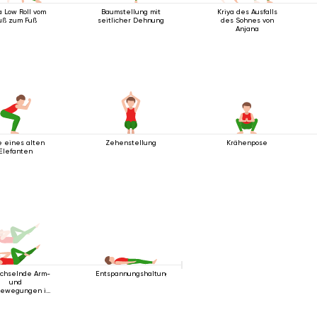
a Low Roll vom
Baumstellung mit
Kriya des Ausfalls
uß zum Fuß
seitlicher Dehnung
des Sohnes von
Anjana
e eines alten
Zehenstellung
Krähenpose
Elefanten
chselnde Arm-
Entspannungshaltung
und
bewegungen in
ückenlage