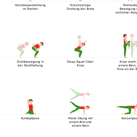
Ganzkörperdehnung
Gleichzeitige
Stehend
im Stehen
Drehung der Arme
Bewegung 
seitlicher Nei
Drehbewegung in
Deep Squat Chair
Kriya steht 
der Stuhlhaltung
Kriya
einem Bein,
Knie an der B
Kuhkopfpose
Plank-Übung mit
Katzenpo
einem Arm und
einem Bein