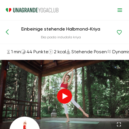
Einbeinige stehende Halbmond-Kriya
Asanas und Übungen
Stehende Posen
Eka pada indudala kriya
1 min
44 Punkte
2 kcal
Stehende Posen
Dynami