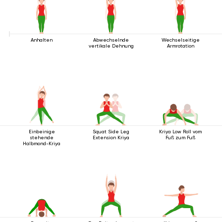
Anhalten
Abwechselnde
Wechselseitige
vertikale Dehnung
Armrotation
Einbeinige
Squat Side Leg
Kriya Low Roll vom
stehende
Extension Kriya
Fuß zum Fuß
Halbmond-Kriya