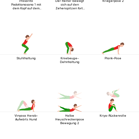
Prasarita
Der Reiter bewegt
Kriegerpose 2
Padottanasana 1 mit
sich auf den
dem Kopf auf dem
Zehenspitzen fort,
Boden
die Arme nach oben
ausgestreckt.
Stuhlhaltung
Kniebeuge-
Plank-Pose
Dehnhaltung
Vinyasa Herab-
Halbe
Kriya-Rückenrolle
Aufwärts Hund
Heuschreckenpose
Bewegung 2