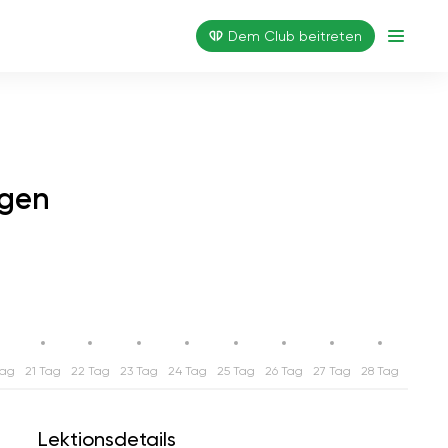
Dem Club beitreten
agen
Tag
21 Tag
22 Tag
23 Tag
24 Tag
25 Tag
26 Tag
27 Tag
28 Tag
Lektionsdetails