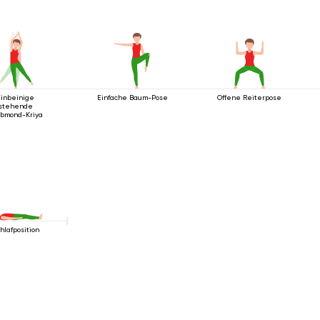
Einbeinige
Einfache Baum-Pose
Offene Reiterpose
stehende
bmond-Kriya
hlafposition