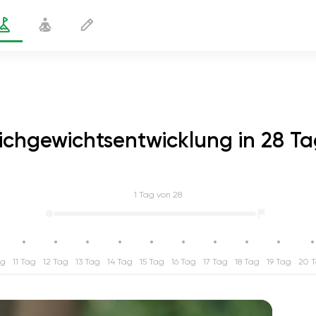
ichgewichtsentwicklung in 28 T
1
Tag von 28
ag
11 Tag
12 Tag
13 Tag
14 Tag
15 Tag
16 Tag
17 Tag
18 Tag
19 Tag
20 