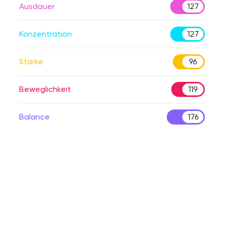
Ausdauer
127
Konzentration
127
Stärke
96
Beweglichkeit
119
Balance
176