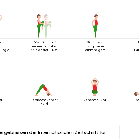
e
Kriya steht auf
Stehende
mit
einem Bein, das
Froschpose mit
gung 2
Knie an der Brust.
einhändigem
Hal
Fußgriff
ng
Herabschauender
Zehenstellung
Sc
Hund
gebnissen der Internationalen Zeitschrift für