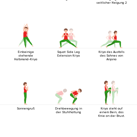
seitlicher Neigung 2
Einbeinige
Squat Side Leg
Kriya des Ausfalls
stehende
Extension Kriya
des Sohnes von
Halbmond-Kriya
Anjana
Sonnengruß
Drehbewegung in
Kriya steht auf
der Stuhlhaltung
einem Bein, das
Knie an der Brust.