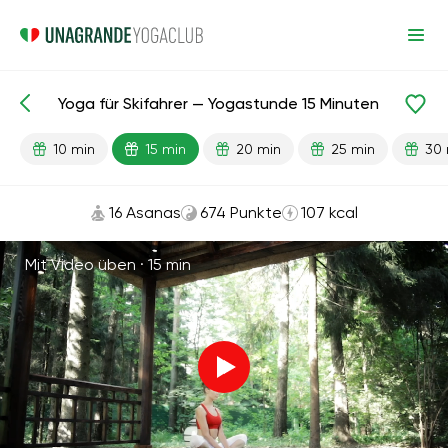
Yoga für Skifahrer — Yogastunde 15 Minuten
Fertige Lektionen
Sport
10 min
15 min
20 min
25 min
30 
16 Asanas
674 Punkte
107 kcal
Mit Video üben ·
15 min