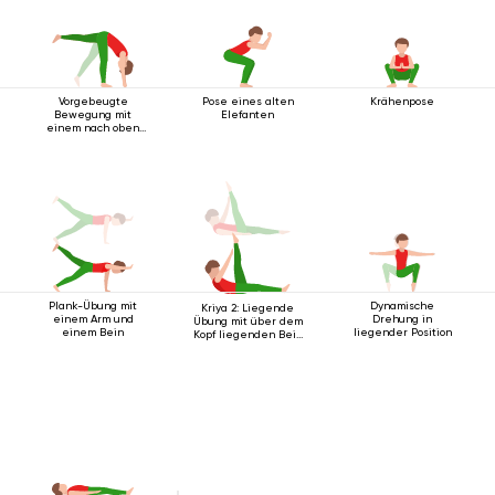
Vorgebeugte
Pose eines alten
Krähenpose
Bewegung mit
Elefanten
einem nach oben
ausgestreckten
Bein
Plank-Übung mit
Dynamische
Kriya 2: Liegende
einem Arm und
Drehung in
Übung mit über dem
einem Bein
liegender Position
Kopf liegenden Bein
2