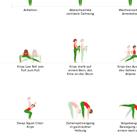
Anhalten
Abwechselnde
Wechselsei
vertikale Dehnung
Armrotati
Kriya Low Roll vom
Kriya steht auf
Kriya des Aus
Fuß zum Fuß
einem Bein, das
des Sohnes 
Knie an der Brust.
Anjana
Deep Squat Chair
Zehenspitzengang
Vorgebeug
Kriya
in gestreckter
Bewegung 
Haltung
einem nach 
ausgestrec