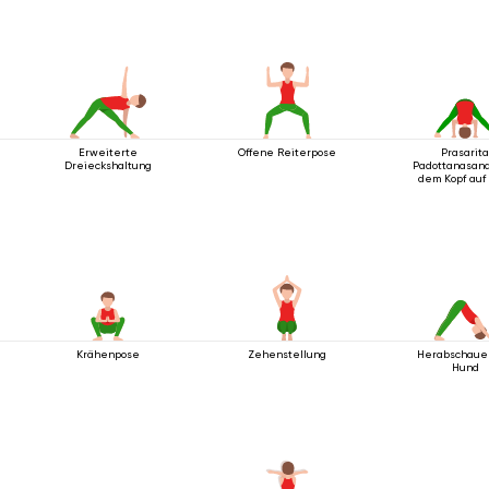
Bein
Erweiterte
Offene Reiterpose
Prasarit
Dreieckshaltung
Padottanasana
dem Kopf auf
Boden
Krähenpose
Zehenstellung
Herabschaue
Hund