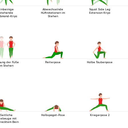
Einbeinige
Abwechselnde
Squat Side Leg
stehende
Hüftrotationen im
Extension Kriya
bmond-Kriya
Stehen
ung der Füße
Reiterpose
Halbe Taubenpose
im Stehen
Seitliche
Halbspagat-Pose
Kriegerpose 2
iebeuge mit
recktem Bein