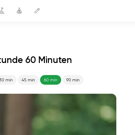
tunde 60 Minuten
30 min
45 min
60 min
90 min
flucht der seele
01:44
innerer frieden
01:27