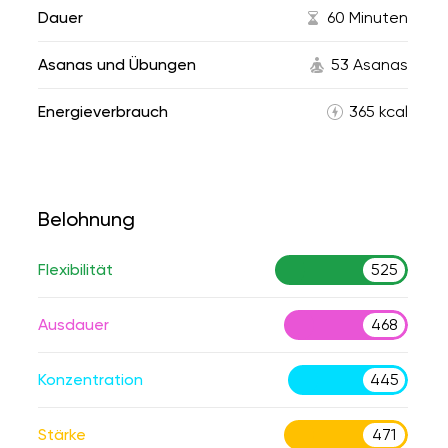
Dauer
60 Minuten
Asanas und Übungen
53 Asanas
Energieverbrauch
365 kcal
Belohnung
Flexibilität
525
Ausdauer
468
Konzentration
445
Stärke
471