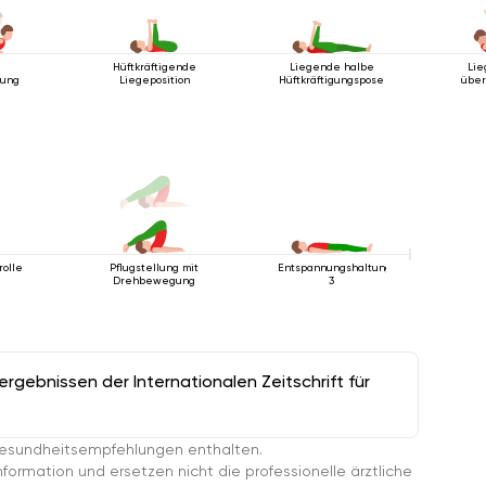
Hüftkräftigende
Liegende halbe
Lie
ung
Liegeposition
Hüftkräftigungspose
über
rolle
Pflugstellung mit
Entspannungshaltung
Drehbewegung
3
gebnissen der Internationalen Zeitschrift für
esundheitsempfehlungen enthalten.
ormation und ersetzen nicht die professionelle ärztliche