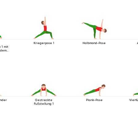
a
Kriegerpose 1
Halbmond-Pose
 1 mit
 dem
nder
Gestreckte
Plank-Pose
Vierf
Fußstellung 1