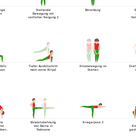
tige
Stehende
Bärenburg
on
Bewegung mit
seitlicher Neigung 2
Hal
falls
Tiefer Ausfallschritt
Kniebewegung im
Dreh
von
nach vorne (Kriya)
Stehen
te
Vorwärtsdehnung
Kriegerpose 3
mit
der Beine in
Kn
oben
Tadasana
gest
kten