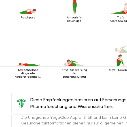
Froschpose
Armcurls in
Tiefe
Bauchlage
Kobrabeweg
Abwechselnde
Kriya zur Stärkung
Kriya-Rücken
diagonale
der
Körperstreckung im
Bauchmuskulatur
Liegen
Diese Empfehlungen basieren auf Forschungser
Pharmaforschung und Wissenschaften.
Die Unagrande YogaClub App enthält und kann keine G
Gesundheitsinformationen dienen nur zur allgemeinen Inf