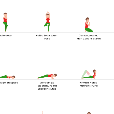
Adlerpose
Halbe Lotusbaum-
Diamantpose auf
Pose
den Zehenspitzen
üßige Stabpose
Vierbeinige
Vinyasa Herab-
Stabhaltung mit
Aufwärts Hund
Ellbogenstütze