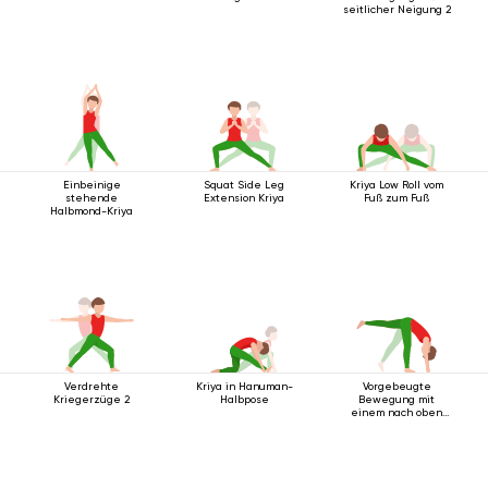
seitlicher Neigung 2
Einbeinige
Squat Side Leg
Kriya Low Roll vom
stehende
Extension Kriya
Fuß zum Fuß
Halbmond-Kriya
Verdrehte
Kriya in Hanuman-
Vorgebeugte
Kriegerzüge 2
Halbpose
Bewegung mit
einem nach oben
ausgestreckten
Bein