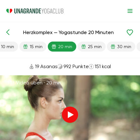
Herzkomplex — Yogastunde 20 Minuten
Fertige Lektionen
Cardio
10 min
15 min
20 min
25 min
30 min
19 Asanas
992 Punkte
151 kcal
Mit Video üben ·
20 min