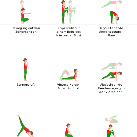
Bewegung auf den
Kriya steht auf
Kriya: Stehende
Zehenspitzen
einem Bein, das
Vorwärtsbeuge –
Knie an der Brust.
Plank
Sonnengruß
Vinyasa Herab-
Abwechselnde
Aufwärts Hund
Beinbewegung in
der Vierbeiner-
Stabhaltung