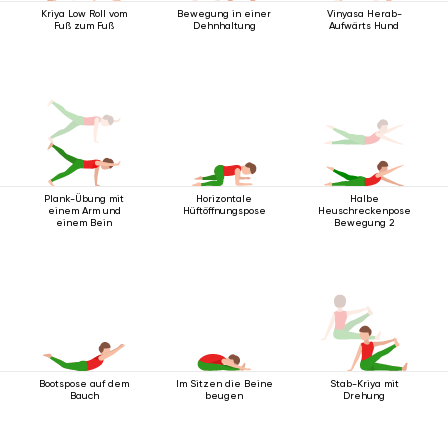
Kriya Low Roll vom
Bewegung in einer
Vinyasa Herab-
Fuß zum Fuß
Dehnhaltung
Aufwärts Hund
Plank-Übung mit
Horizontale
Halbe
einem Arm und
Hüftöffnungspose
Heuschreckenpose
einem Bein
Bewegung 2
Bootspose auf dem
Im Sitzen die Beine
Stab-Kriya mit
Bauch
beugen
Drehung