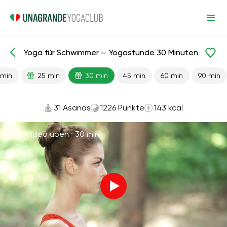
Yoga für Schwimmer — Yogastunde 30 Minuten
Fertige Lektionen
Sport
 min
25 min
30 min
45 min
60 min
90 min
31 Asanas
1226 Punkte
143 kcal
Mit Video üben ·
30 min