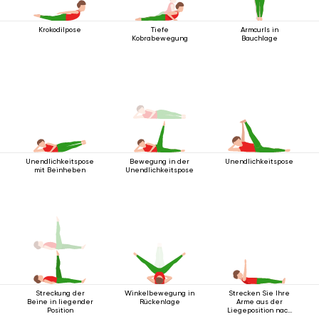
Krokodilpose
Tiefe
Armcurls in
Kobrabewegung
Bauchlage
Unendlichkeitspose
Bewegung in der
Unendlichkeitspose
mit Beinheben
Unendlichkeitspose
Streckung der
Winkelbewegung in
Strecken Sie Ihre
Beine in liegender
Rückenlage
Arme aus der
Position
Liegeposition nach
oben