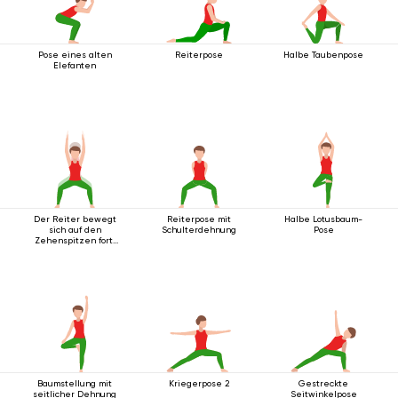
Pose eines alten
Reiterpose
Halbe Taubenpose
Elefanten
Der Reiter bewegt
Reiterpose mit
Halbe Lotusbaum-
sich auf den
Schulterdehnung
Pose
Zehenspitzen fort,
die Arme nach oben
ausgestreckt.
Baumstellung mit
Kriegerpose 2
Gestreckte
seitlicher Dehnung
Seitwinkelpose