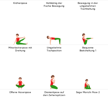
Krähenpose
Halbkönig der
Bewegung in der
Fische Bewegung
umgekehrten
Tischhaltung
Mitarbeiterpose mit
Umgekehrte
Bequeme
Drehung
Tischposition
Bootshaltung 1
Offene Hasenpose
Diamantpose auf
Sage Marichi Pose 2
den Zehenspitzen