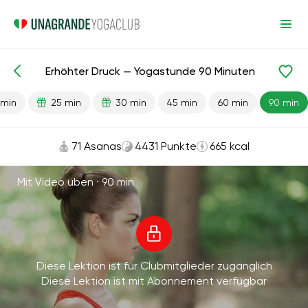
Erhöhter Druck — Yogastunde 90 Minuten
Fertige Lektionen
Druck
 min
25 min
30 min
45 min
60 min
90 min
71 Asanas
4431 Punkte
665 kcal
Mit Video üben ·
90 min
Diese Lektion ist für Clubmitglieder zugänglich
Diese Lektion ist mit Abonnement verfügbar