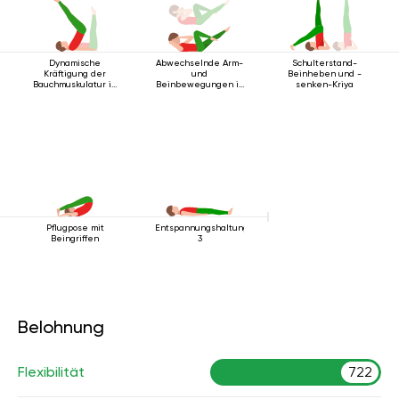
Dynamische
Abwechselnde Arm-
Schulterstand-
Kräftigung der
und
Beinheben und -
Bauchmuskulatur in
Beinbewegungen in
senken-Kriya
Rückenlage
Rückenlage
Pflugpose mit
Entspannungshaltung
Beingriffen
3
Belohnung
Flexibilität
722