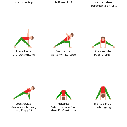
Extension Kriya
Fuß zum Fuß
sich auf den
Zehenspitzen fort,
die Arme nach oben
ausgestreckt.
Erweiterte
Verdrehte
Gestreckte
Dreieckshaltung
Seitenwinkelpose
Fußstellung 1
Gestreckte
Prasarita
Breitbeiniger
Seitwinkelhaltung
Padottanasana 1 mit
zehengang
mit Ringgriff
dem Kopf auf dem
unterhalb des Knies
Boden