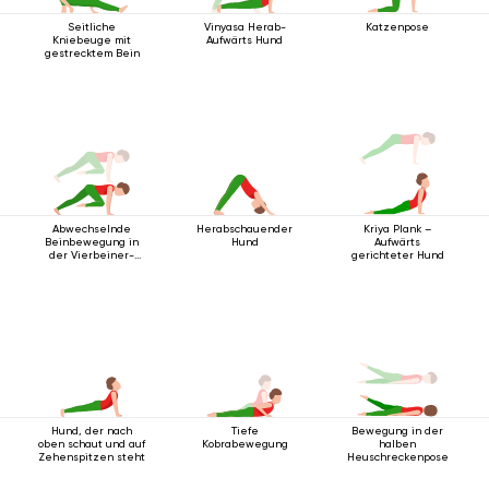
Seitliche
Vinyasa Herab-
Katzenpose
Kniebeuge mit
Aufwärts Hund
gestrecktem Bein
Abwechselnde
Herabschauender
Kriya Plank –
Beinbewegung in
Hund
Aufwärts
der Vierbeiner-
gerichteter Hund
Stabhaltung
Hund, der nach
Tiefe
Bewegung in der
oben schaut und auf
Kobrabewegung
halben
Zehenspitzen steht
Heuschreckenpose