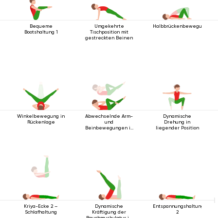
Bequeme
Umgekehrte
Halbbrückenbewegung
Bootshaltung 1
Tischposition mit
gestreckten Beinen
Winkelbewegung in
Abwechselnde Arm-
Dynamische
Rückenlage
und
Drehung in
Beinbewegungen in
liegender Position
Rückenlage
Dynamische
Entspannungshaltung
Kriya-Ecke 2 –
Kräftigung der
2
Schlafhaltung
Bauchmuskulatur in