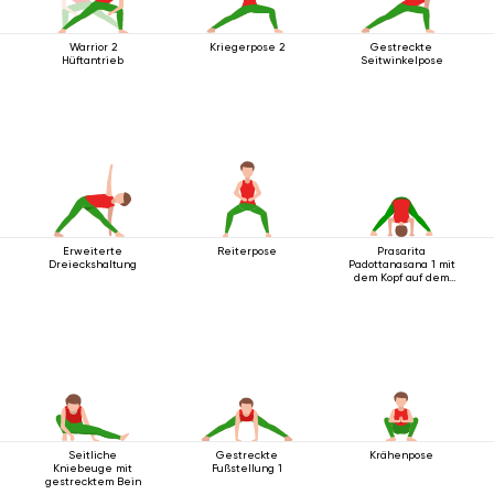
Warrior 2
Kriegerpose 2
Gestreckte
Hüftantrieb
Seitwinkelpose
Erweiterte
Reiterpose
Prasarita
Dreieckshaltung
Padottanasana 1 mit
dem Kopf auf dem
Boden
Seitliche
Gestreckte
Krähenpose
Kniebeuge mit
Fußstellung 1
gestrecktem Bein