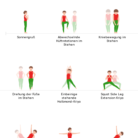
Sonnengruß
Abwechselnde
Kniebewegung im
Hüftrotationen im
Stehen
Stehen
Drehung der Füße
Einbeinige
Squat Side Leg
im Stehen
stehende
Extension Kriya
Halbmond-Kriya